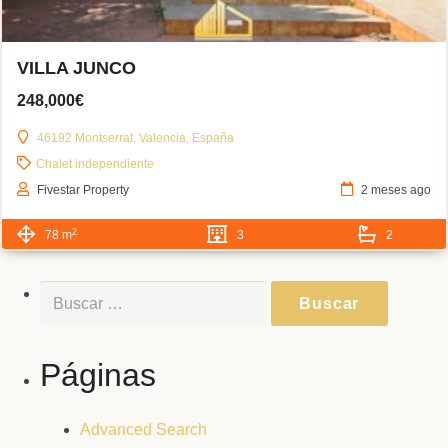
VILLA JUNCO
248,000€
46192 Montserrat, Valencia, España
Chalet independiente
Fivestar Property
2 meses ago
2
78 m
3
2
Buscar:
Páginas
Advanced Search