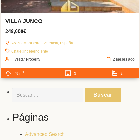
VILLA JUNCO
248,000€
46192 Montserrat, Valencia, España
Chalet independiente
Fivestar Property
2 meses ago
2
78 m
3
2
Buscar:
Páginas
Advanced Search