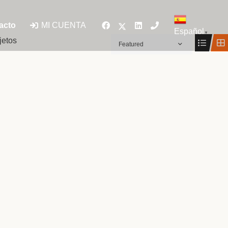
MI CUENTA
acto
Español
▼
jetos
Featured