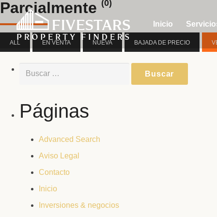
(0)
Parcialmente
Inicio
Servicio
ALL
EN VENTA
NUEVA
BAJADA DE PRECIO
V
Buscar:
Páginas
Advanced Search
Aviso Legal
Contacto
Inicio
Inversiones & negocios