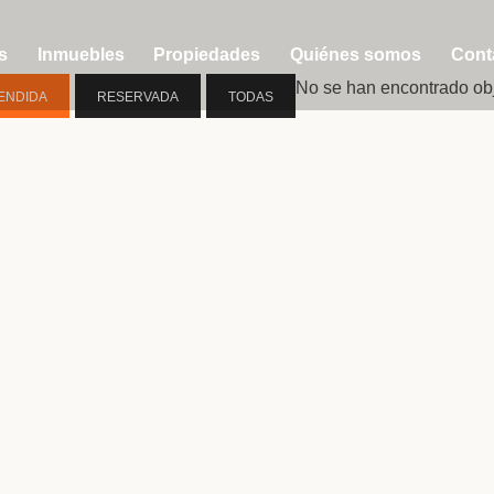
s
Inmuebles
Propiedades
Quiénes somos
Cont
No se han encontrado ob
ENDIDA
RESERVADA
TODAS