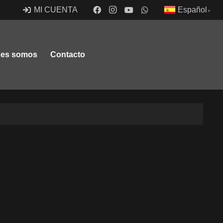
Español
MI CUENTA
▼
nes somos
Contacto