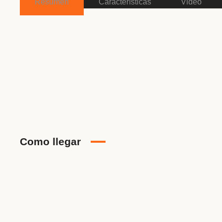
Resumen
Características
Video
ID Propiedad
5STR092017
Precio
1€
Tipo de Propiedad
Centro equestre,
Negocio, Villa
Como llegar