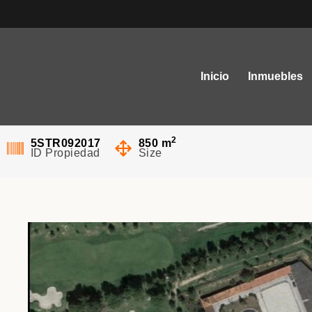
EQUESTRIAN ESTATE VA
Inicio
Inmuebles
1€
EN VENTA
TODAS
2
5STR092017
850
m
ID Propiedad
Size