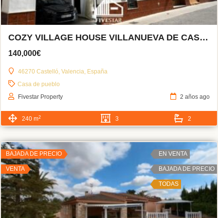
COZY VILLAGE HOUSE VILLANUEVA DE CASTELLÓN
140,000€
46270 Castelló, Valencia, España
Casa de pueblo
Fivestar Property
2 años ago
2
240 m
3
2
BAJADA DE PRECIO
EN VENTA
VENTA
BAJADA DE PRECIO
TODAS