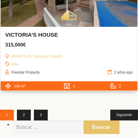
VICTORIA’S HOUSE
315,000€
46389 Turís, Valencia, España
Villa
Fivestar Property
2 años ago
2
140 m
4
2
1
2
3
Siguiente
Buscar: