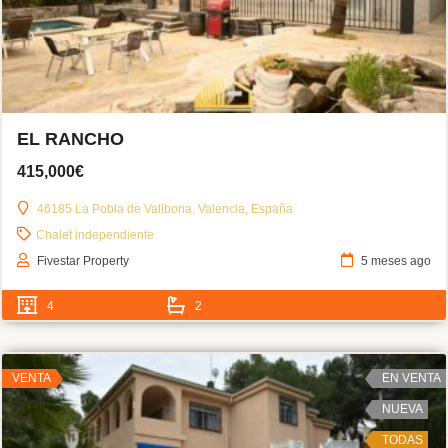
EL RANCHO
415,000€
46185 La Pobla de Vallbona, Valencia, España
Chalet independiente
Fivestar Property
5 meses ago
4
2
VENTA
EN VENTA
NUEVA
TODAS