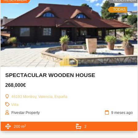
TODAS
SPECTACULAR WOODEN HOUSE
268,000€
46193 Montroy, Valencia, España
Villa
Fivestar Property
9 meses ago
2
200 m
2