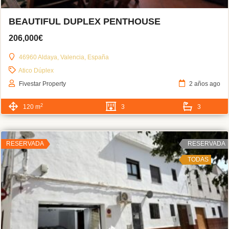
BEAUTIFUL DUPLEX PENTHOUSE
206,000€
46960 Aldaya, Valencia, España
Atico Dúplex
Fivestar Property
2 años ago
2
120 m
3
3
RESERVADA
RESERVADA
TODAS