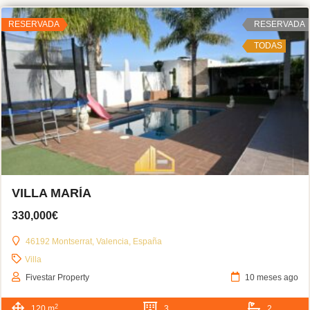
RESERVADA
RESERVADA
TODAS
VILLA MARÍA
330,000€
46192 Montserrat, Valencia, España
Villa
Fivestar Property
10 meses ago
2
120 m
3
2