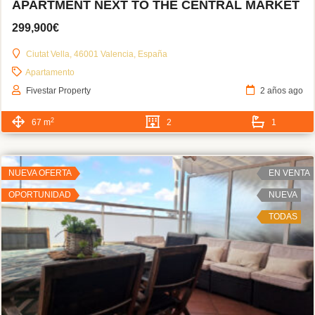
APARTMENT NEXT TO THE CENTRAL MARKET
299,900€
Ciutat Vella, 46001 Valencia, España
Apartamento
Fivestar Property
2 años ago
2
67 m
2
1
NUEVA OFERTA
EN VENTA
OPORTUNIDAD
NUEVA
TODAS