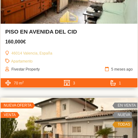
PISO EN AVENIDA DEL CID
160,000€
46014 Valencia, España
Apartamento
Fivestar Property
5 meses ago
2
70 m
3
1
NUEVA OFERTA
EN VENTA
VENTA
NUEVA
TODAS