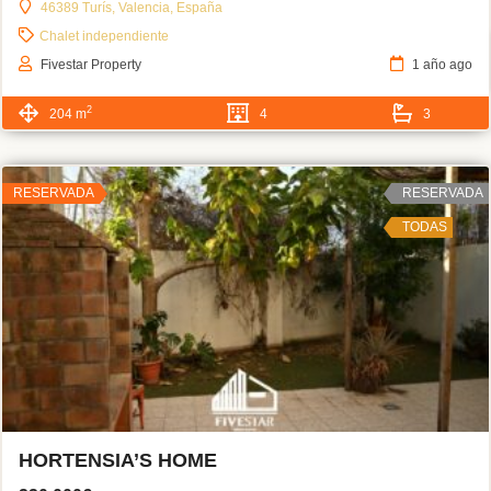
46389 Turís, Valencia, España
Chalet independiente
Fivestar Property
1 año ago
2
204 m
4
3
RESERVADA
RESERVADA
TODAS
HORTENSIA’S HOME