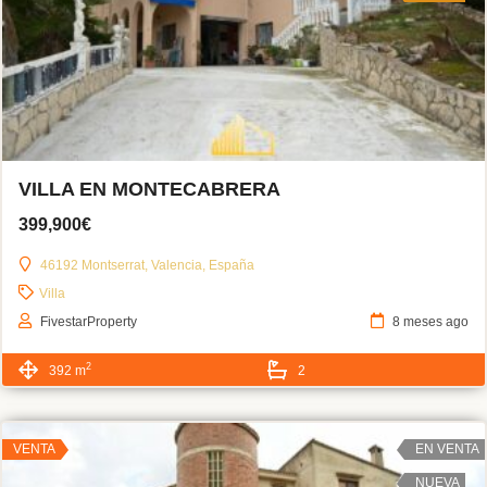
VILLA EN MONTECABRERA
399,900€
46192 Montserrat, Valencia, España
Villa
FivestarProperty
8 meses ago
2
392 m
2
VENTA
EN VENTA
NUEVA