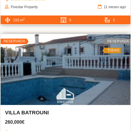
Fivestar Property
11 meses ago
2
155 m
5
3
RESERVADA
RESERVADA
TODAS
VILLA BATROUNI
260,000€