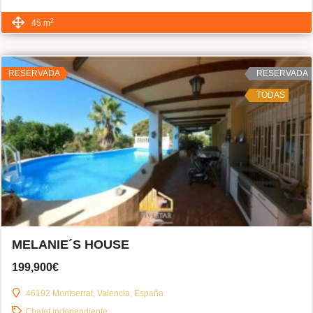
2
45 m
RESERVADA
RESERVADA
TODAS
MELANIE´S HOUSE
199,900€
46192 Montserrat, Valencia, España
Chalet independiente