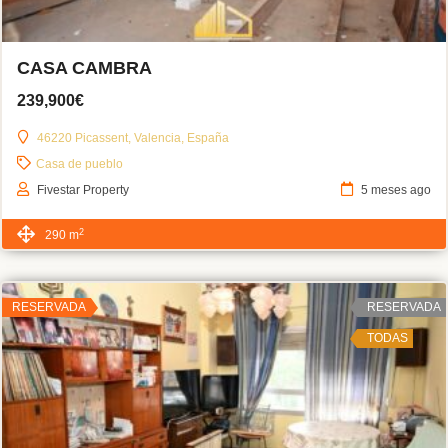
CASA CAMBRA
239,900€
46220 Picassent, Valencia, España
Casa de pueblo
Fivestar Property
5 meses ago
2
290 m
RESERVADA
RESERVADA
TODAS