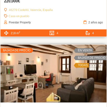
220,000€
46270 Castelló, Valencia, España
Casa en pueblo
Fivestar Property
2 años ago
2
218 m
4
4
BAJADA DE PRECIO
EN VENTA
BAJADA DE PRECIO
TODAS