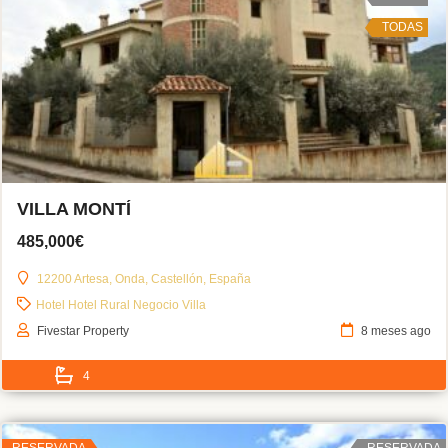
TODAS
VILLA MONTÍ
485,000€
12200 Artesa, Onda, Castellón, España
Hotel
Hotel Rural
Negocio
Villa
Fivestar Property
8 meses ago
4
RESERVADA
RESERVADA