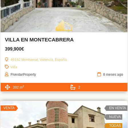
VILLA EN MONTECABRERA
399,900€
46192 Montserrat, Valencia, España
Villa
FivestarProperty
8 meses ago
2
392 m
2
VENTA
EN VENTA
NUEVA
TODAS