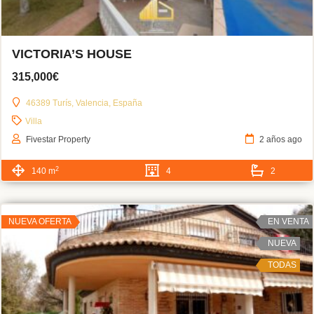
VICTORIA’S HOUSE
315,000€
46389 Turís, Valencia, España
Villa
Fivestar Property
2 años ago
2
140 m
4
2
NUEVA OFERTA
EN VENTA
NUEVA
TODAS