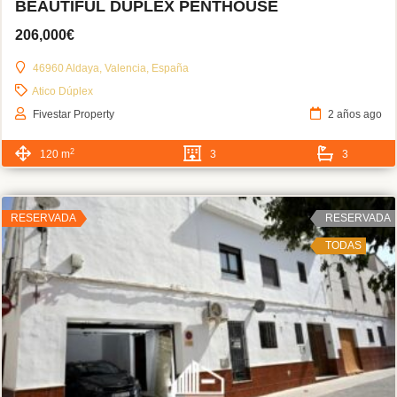
BEAUTIFUL DUPLEX PENTHOUSE
206,000€
46960 Aldaya, Valencia, España
Atico Dúplex
Fivestar Property
2 años ago
2
120 m
3
3
RESERVADA
RESERVADA
TODAS