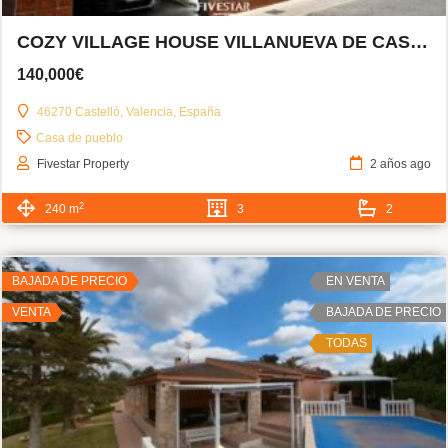
COZY VILLAGE HOUSE VILLANUEVA DE CASTELLÓN
140,000€
46270 Castelló, Valencia, España
Casa de pueblo
Fivestar Property
2 años ago
2
240 m
3
2
BAJADA DE PRECIO
EN VENTA
VENTA
BAJADA DE PRECIO
TODAS