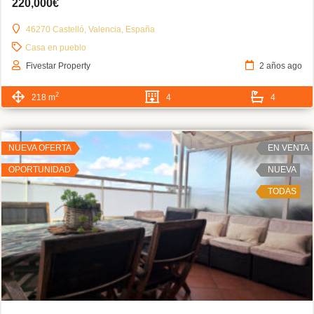
220,000€
46270 Castelló, Valencia, España
Casa en pueblo
Fivestar Property
2 años ago
2
218 m
4
4
NUEVA OFERTA
EN VENTA
OPORTUNIDAD
NUEVA
TODAS