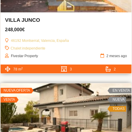
VILLA JUNCO
248,000€
46192 Montserrat, Valencia, España
Chalet independiente
Fivestar Property
2 meses ago
2
78 m
3
2
NUEVA OFERTA
EN VENTA
VENTA
NUEVA
TODAS