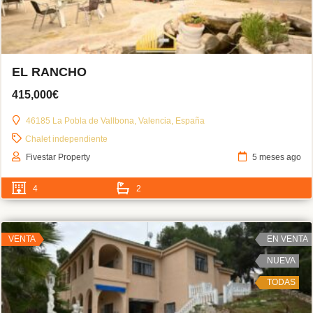
EL RANCHO
415,000€
46185 La Pobla de Vallbona, Valencia, España
Chalet independiente
Fivestar Property
5 meses ago
4
2
VENTA
EN VENTA
NUEVA
TODAS