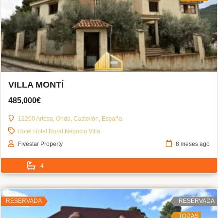
VILLA MONTÍ
485,000€
12200 Artesa, Onda, Castellón, España
Hotel
Hotel Rural
Negocio
Villa
Fivestar Property
8 meses ago
4
RESERVADA
RESERVADA
TODAS