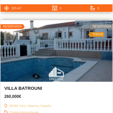
2
155 m
5
3
RESERVADA
RESERVADA
TODAS
VILLA BATROUNI
260,000€
46389 Turís, Valencia, España
Chalet independiente