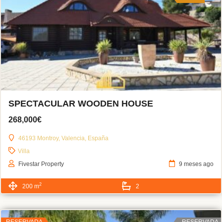
SPECTACULAR WOODEN HOUSE
268,000€
46193 Montroy, Valencia, España
Villa
Fivestar Property
9 meses ago
2
200 m
2
RESERVADA
RESERVADA