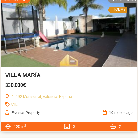
TODAS
VILLA MARÍA
330,000€
46192 Montserrat, Valencia, España
Villa
Fivestar Property
10 meses ago
2
120 m
3
2