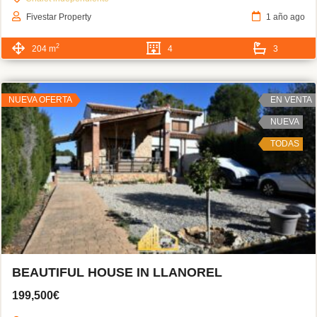
Fivestar Property
1 año ago
2
204 m
4
3
NUEVA OFERTA
EN VENTA
NUEVA
TODAS
BEAUTIFUL HOUSE IN LLANOREL
199,500€