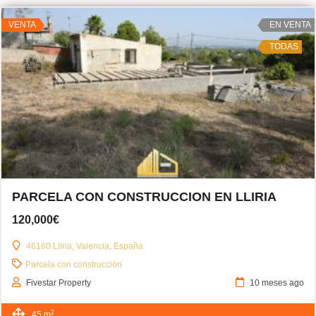
VENTA
EN VENTA
TODAS
PARCELA CON CONSTRUCCION EN LLIRIA
120,000€
46160 Lliria, Valencia, España
Parcela con construcción
Fivestar Property
10 meses ago
2
45 m