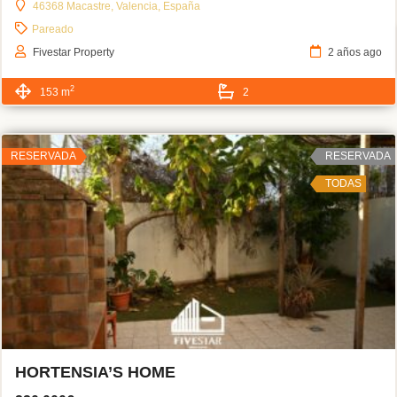
46368 Macastre, Valencia, España
Pareado
Fivestar Property
2 años ago
2
153 m
2
RESERVADA
RESERVADA
TODAS
HORTENSIA’S HOME