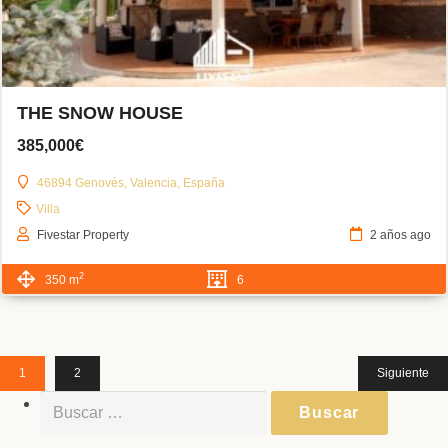
THE SNOW HOUSE
385,000€
46894 Genovés, Valencia, España
Villa
Fivestar Property
2 años ago
2
350 m
6
1
2
Siguiente
Buscar: