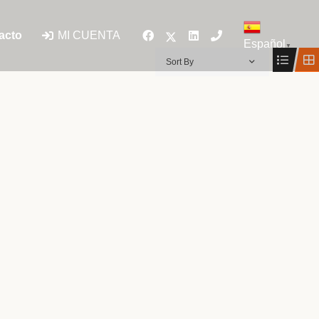
MI CUENTA
acto
Español
▼
Sort By