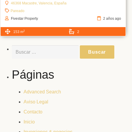
46368 Macastre, Valencia, España
Pareado
Fivestar Property
2 años ago
2
153 m
2
Buscar:
Páginas
Advanced Search
Aviso Legal
Contacto
Inicio
Inversiones & negocios