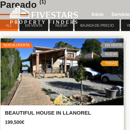
(1)
Pareado
Inicio
Servicio
ALL
EN VENTA
NUEVA
BAJADA DE PRECIO
V
NUEVA OFERTA
EN VENTA
NUEVA
TODAS
BEAUTIFUL HOUSE IN LLANOREL
199,500€