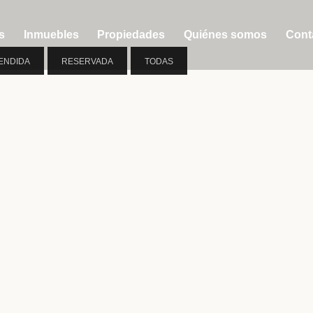
s
Inmuebles
Propiedades
Quiénes somos
Cont
ENDIDA
RESERVADA
TODAS