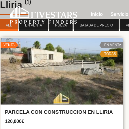
(1)
Lliria
Inicio
Servicio
ALL
EN VENTA
NUEVA
BAJADA DE PRECIO
V
VENTA
EN VENTA
TODAS
PARCELA CON CONSTRUCCION EN LLIRIA
120,000€