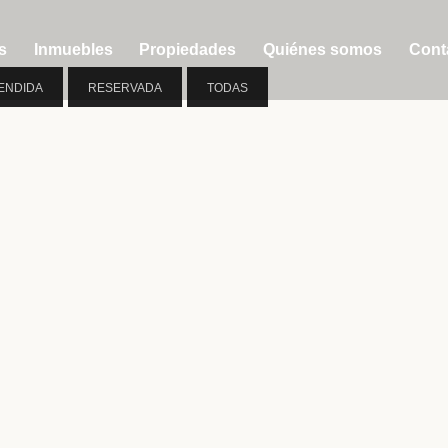
s
Inmuebles
Propiedades
Quiénes somos
Cont
ENDIDA
RESERVADA
TODAS