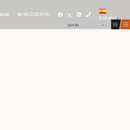
MI CUENTA
acto
Español
▼
Sort By