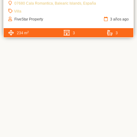
07680 Cala Romantica, Balearic Islands, España
Villa
FiveStar Property
3 años ago
2
234 m
3
3