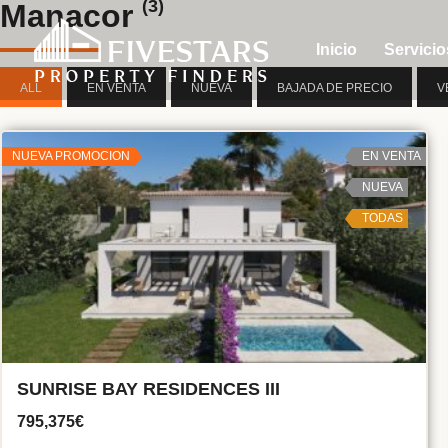
(3)
Manacor
Inicio
Servicio
ALL
EN VENTA
NUEVA
BAJADA DE PRECIO
V
NUEVA PROMOCION
EN VENTA
NUEVA
TODAS
SUNRISE BAY RESIDENCES III
795,375€