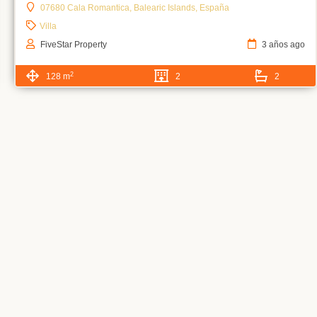
07680 Cala Romantica, Balearic Islands, España
Villa
FiveStar Property
3 años ago
2
128 m
2
2