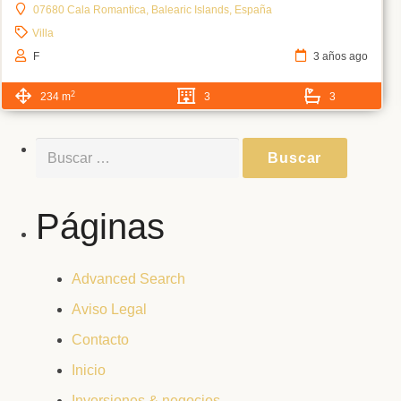
07680 Cala Romantica, Balearic Islands, España
Villa
F
3 años ago
2
234 m
3
3
Buscar:
Páginas
Advanced Search
Aviso Legal
Contacto
Inicio
Inversiones & negocios