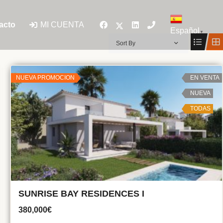
MI CUENTA
acto
Español
▼
Sort By
NUEVA PROMOCION
EN VENTA
NUEVA
TODAS
SUNRISE BAY RESIDENCES I
380,000€