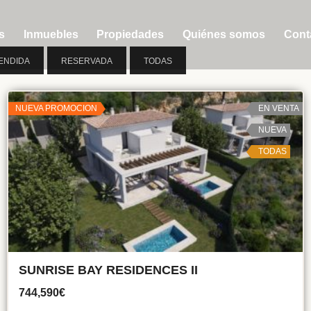
s
Inmuebles
Propiedades
Quiénes somos
Cont
ENDIDA
RESERVADA
TODAS
NUEVA PROMOCION
EN VENTA
NUEVA
TODAS
SUNRISE BAY RESIDENCES II
744,590€