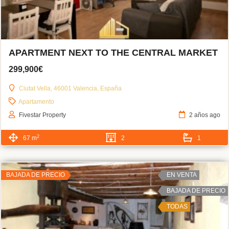
APARTMENT NEXT TO THE CENTRAL MARKET
299,900€
Ciutat Vella, 46001 Valencia, España
Apartamento
Fivestar Property
2 años ago
2
67 m
2
1
BAJADA DE PRECIO
EN VENTA
BAJADA DE PRECIO
TODAS