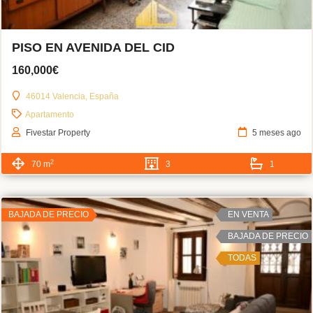
PISO EN AVENIDA DEL CID
160,000€
46014 Valencia, España
Apartamento
Fivestar Property
5 meses ago
2
70 m
3
1
BAJADA DE PRECIO
EN VENTA
BAJADA DE PRECIO
TODAS