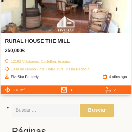
RURAL HOUSE THE MILL
250,000€
12192 Villafamés, Castellón, España
Casa de campo
Hotel
Hotel Rural
Masía
Negocio
FiveStar Property
4 años ago
2
218 m
3
2
Buscar:
Páginas