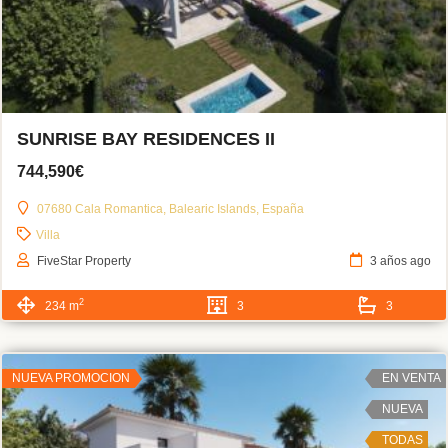
SUNRISE BAY RESIDENCES II
744,590€
07680 Cala Romantica, Balearic Islands, España
Villa
FiveStar Property
3 años ago
2
234 m
3
3
NUEVA PROMOCION
EN VENTA
NUEVA
TODAS