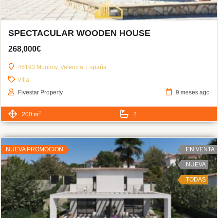
SPECTACULAR WOODEN HOUSE
268,000€
46193 Montroy, Valencia, España
Villa
Fivestar Property
9 meses ago
2
200 m
2
NUEVA PROMOCION
EN VENTA
NUEVA
TODAS