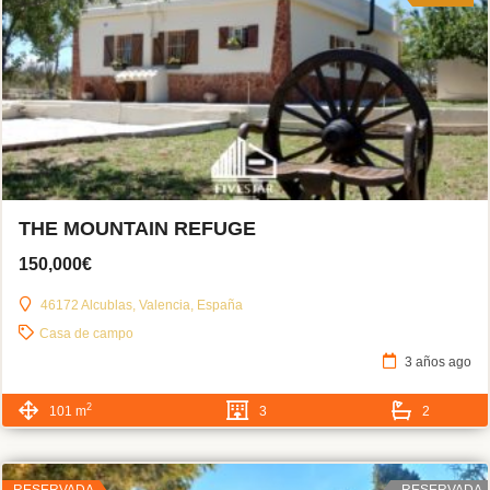
THE MOUNTAIN REFUGE
150,000€
46172 Alcublas, Valencia, España
Casa de campo
3 años ago
2
101 m
3
2
RESERVADA
RESERVADA