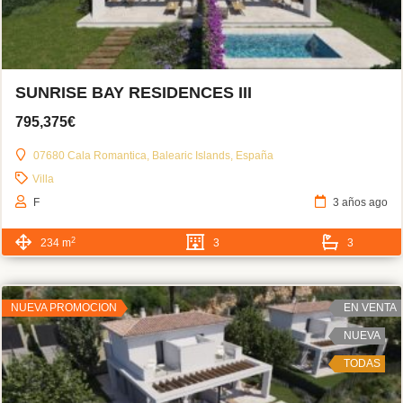
SUNRISE BAY RESIDENCES III
795,375€
07680 Cala Romantica, Balearic Islands, España
Villa
F
3 años ago
2
234 m
3
3
NUEVA PROMOCION
EN VENTA
NUEVA
TODAS