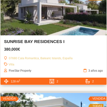
SUNRISE BAY RESIDENCES I
380,000€
07680 Cala Romantica, Balearic Islands, España
Villa
FiveStar Property
3 años ago
2
128 m
2
2
VENDIDA
VENDIDA
TODAS