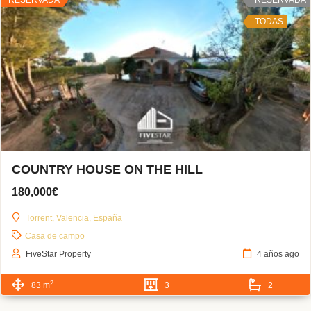
TODAS
COUNTRY HOUSE ON THE HILL
180,000€
Torrent, Valencia, España
Casa de campo
FiveStar Property
4 años ago
2
83 m
3
2