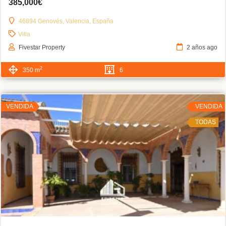
385,000€
46894 Genovés, Valencia, España
Villa
Fivestar Property
2 años ago
2
350 m
6
VENDIDA
VENDIDA
TODAS