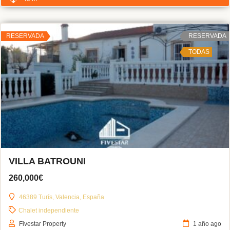
RESERVADA
RESERVADA
TODAS
VILLA BATROUNI
260,000€
46389 Turís, Valencia, España
Chalet independiente
Fivestar Property
1 año ago