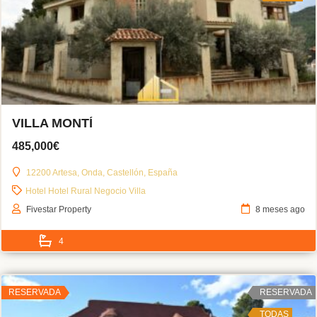
VILLA MONTÍ
485,000€
12200 Artesa, Onda, Castellón, España
Hotel
Hotel Rural
Negocio
Villa
Fivestar Property
8 meses ago
4
RESERVADA
RESERVADA
TODAS