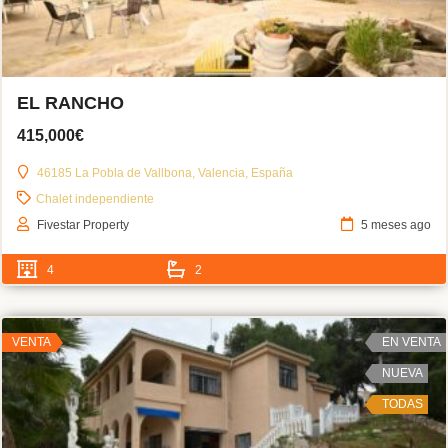
EL RANCHO
415,000€
46185 La Pobla de Vallbona, Valencia, España
Chalet independiente
Fivestar Property
5 meses ago
4
2
VENTA
EN VENTA
NUEVA
TODAS