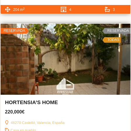
2
204 m
4
3
RESERVADA
RESERVADA
TODAS
HORTENSIA’S HOME
220,000€
46270 Castelló, Valencia, España
Casa en pueblo