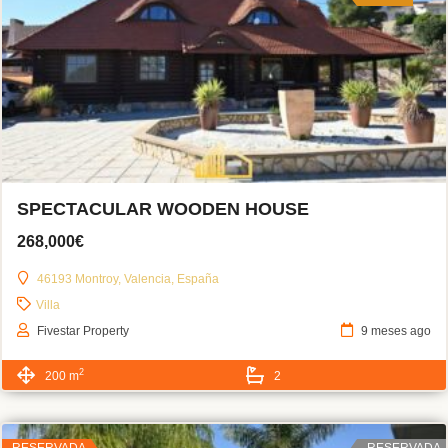
SPECTACULAR WOODEN HOUSE
268,000€
46193 Montroy, Valencia, España
Villa
Fivestar Property
9 meses ago
2
200 m
2
RESERVADA
RESERVADA