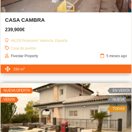
CASA CAMBRA
239,900€
46220 Picassent, Valencia, España
Casa de pueblo
Fivestar Property
5 meses ago
2
290 m
NUEVA OFERTA
EN VENTA
VENTA
NUEVA
TODAS