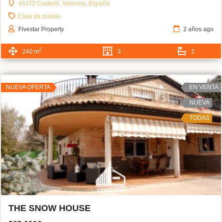
46270 Castelló, Valencia, España
Casa de pueblo
Fivestar Property
2 años ago
2
240 m
3
2
NUEVA OFERTA
EN VENTA
NUEVA
TODAS
THE SNOW HOUSE