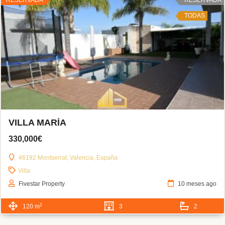
TODAS
VILLA MARÍA
330,000€
46192 Montserrat, Valencia, España
Villa
Fivestar Property
10 meses ago
2
120 m
3
2