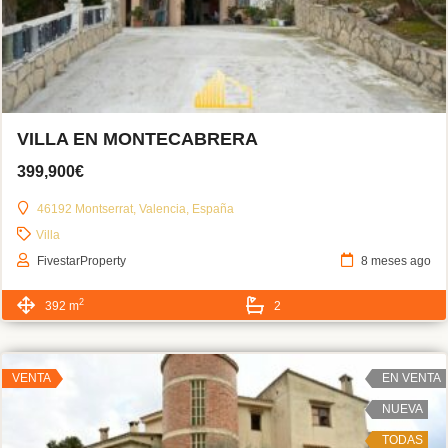
VILLA EN MONTECABRERA
399,900€
46192 Montserrat, Valencia, España
Villa
FivestarProperty
8 meses ago
2
392 m
2
VENTA
EN VENTA
NUEVA
TODAS