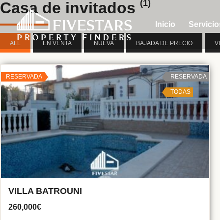
(1)
Casa de invitados
Inicio
Servicio
ALL
EN VENTA
NUEVA
BAJADA DE PRECIO
V
RESERVADA
RESERVADA
TODAS
VILLA BATROUNI
260,000€