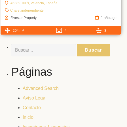
46389 Turís, Valencia, España
Chalet independiente
Fivestar Property
1 año ago
2
204 m
4
3
Buscar:
Páginas
Advanced Search
Aviso Legal
Contacto
Inicio
Inversiones & negocios