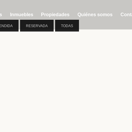
s
Inmuebles
Propiedades
Quiénes somos
Cont
ENDIDA
RESERVADA
TODAS