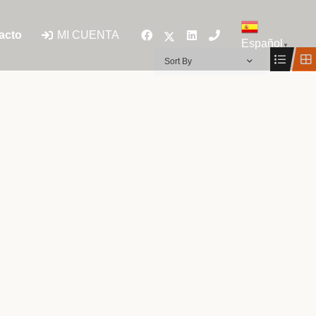
MI CUENTA
acto
Español
▼
Sort By