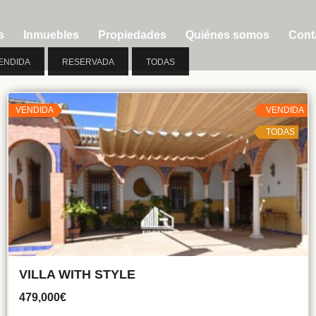
s
Inmuebles
Propiedades
Quiénes somos
Cont
ENDIDA
RESERVADA
TODAS
VENDIDA
VENDIDA
TODAS
VILLA WITH STYLE
479,000€