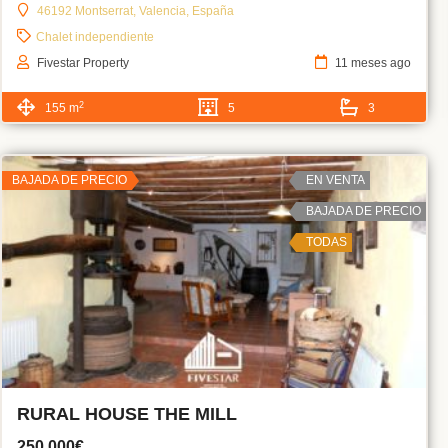
46192 Montserrat, Valencia, España
Chalet independiente
Fivestar Property
11 meses ago
2
155 m
5
3
BAJADA DE PRECIO
EN VENTA
BAJADA DE PRECIO
TODAS
RURAL HOUSE THE MILL
250,000€