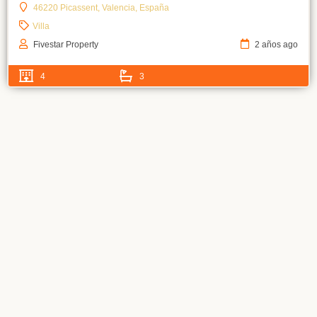
46220 Picassent, Valencia, España
Villa
Fivestar Property
2 años ago
4
3