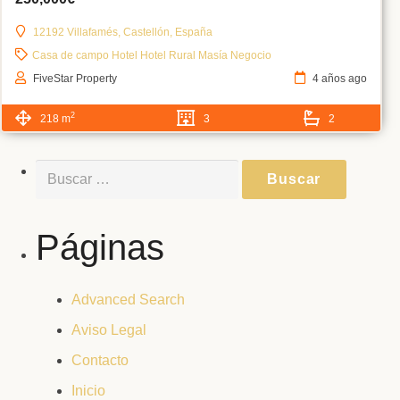
12192 Villafamés, Castellón, España
Casa de campo
Hotel
Hotel Rural
Masía
Negocio
FiveStar Property
4 años ago
2
218 m
3
2
Buscar:
Páginas
Advanced Search
Aviso Legal
Contacto
Inicio