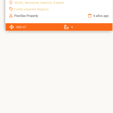
46192, Monserrat, Valencia, España
Centro equestre
Negocio
FiveStar Property
4 años ago
2
600 m
4