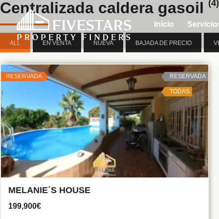
(4)
Centralizada caldera gasoil
Inicio
Servicio
ALL
EN VENTA
NUEVA
BAJADA DE PRECIO
V
RESERVADA
RESERVADA
TODAS
MELANIE´S HOUSE
199,900€