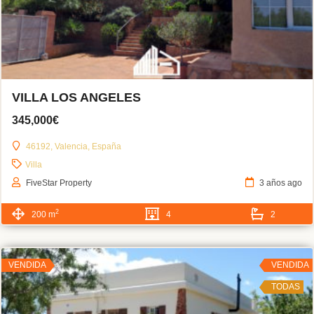
VILLA LOS ANGELES
345,000€
46192, Valencia, España
Villa
FiveStar Property
3 años ago
2
200 m
4
2
VENDIDA
VENDIDA
TODAS