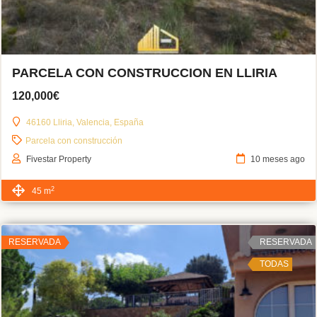
PARCELA CON CONSTRUCCION EN LLIRIA
120,000€
46160 Lliria, Valencia, España
Parcela con construcción
Fivestar Property
10 meses ago
2
45 m
RESERVADA
RESERVADA
TODAS