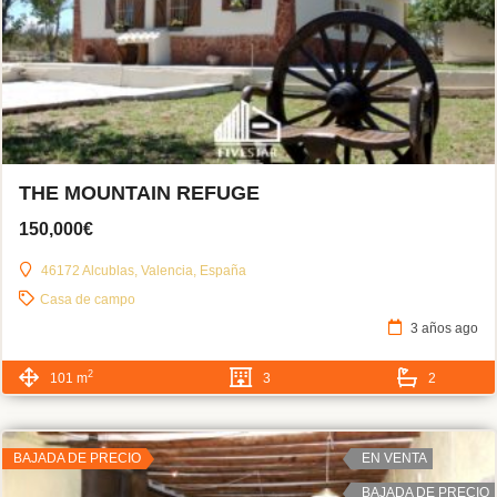
THE MOUNTAIN REFUGE
150,000€
46172 Alcublas, Valencia, España
Casa de campo
3 años ago
2
101 m
3
2
BAJADA DE PRECIO
EN VENTA
BAJADA DE PRECIO