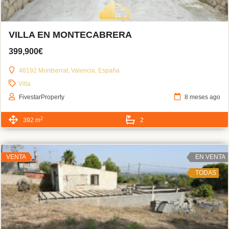
VILLA EN MONTECABRERA
399,900€
46192 Montserrat, Valencia, España
Villa
FivestarProperty
8 meses ago
2
392 m
2
VENTA
EN VENTA
TODAS