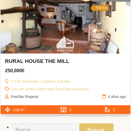
TODAS
RURAL HOUSE THE MILL
250,000€
12192 Villafamés, Castellón, España
Casa de campo
Hotel
Hotel Rural
Masía
Negocio
FiveStar Property
4 años ago
2
218 m
3
2
Buscar: