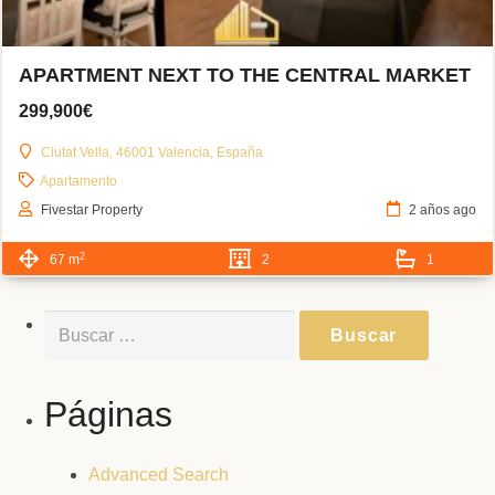
APARTMENT NEXT TO THE CENTRAL MARKET
299,900€
Ciutat Vella, 46001 Valencia, España
Apartamento
Fivestar Property
2 años ago
2
67 m
2
1
Buscar:
Páginas
Advanced Search