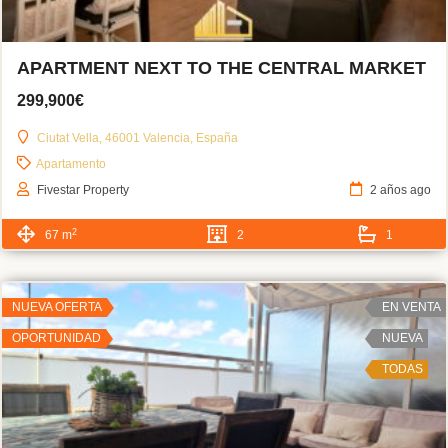
APARTMENT NEXT TO THE CENTRAL MARKET
299,900€
Ciutat Vella, 46001 Valencia, España
Apartamento
Fivestar Property
2 años ago
2
67 m
2
1
NUEVA OFERTA
EN VENTA
OPORTUNIDAD
NUEVA
TODAS