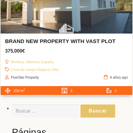
BRAND NEW PROPERTY WITH VAST PLOT
375,000€
Montroy, Valencia, España
Casa de campo
Negocio
Villa
FiveStar Property
4 años ago
2
200 m
3
2
Buscar:
Páginas