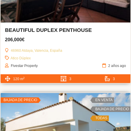
BEAUTIFUL DUPLEX PENTHOUSE
206,000€
46960 Aldaya, Valencia, España
Atico Dúplex
Fivestar Property
2 años ago
2
120 m
3
3
BAJADA DE PRECIO
EN VENTA
BAJADA DE PRECIO
TODAS