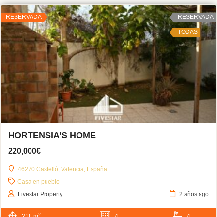
RESERVADA
RESERVADA
TODAS
HORTENSIA’S HOME
220,000€
46270 Castelló, Valencia, España
Casa en pueblo
Fivestar Property
2 años ago
2
218 m
4
4