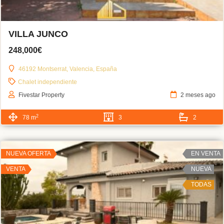
VILLA JUNCO
248,000€
46192 Montserrat, Valencia, España
Chalet independiente
Fivestar Property
2 meses ago
2
78 m
3
2
NUEVA OFERTA
EN VENTA
VENTA
NUEVA
TODAS