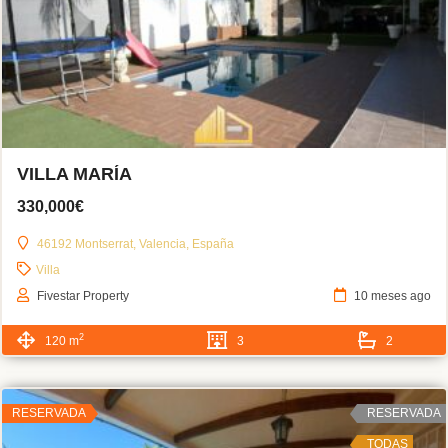
VILLA MARÍA
330,000€
46192 Montserrat, Valencia, España
Villa
Fivestar Property
10 meses ago
2
120 m
3
2
RESERVADA
RESERVADA
TODAS