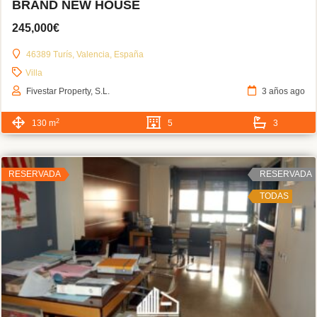
BRAND NEW HOUSE
245,000€
46389 Turís, Valencia, España
Villa
Fivestar Property, S.L.
3 años ago
2
130 m
5
3
RESERVADA
RESERVADA
TODAS