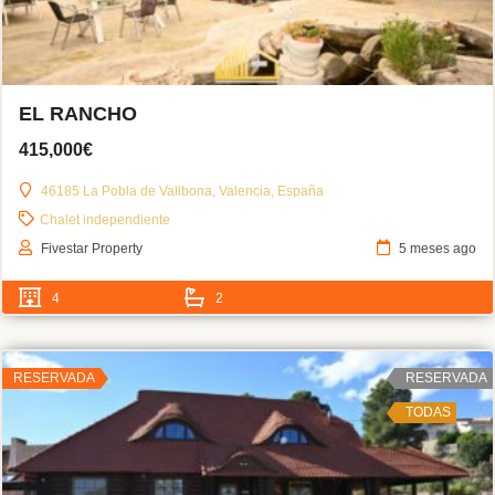
EL RANCHO
415,000€
46185 La Pobla de Vallbona, Valencia, España
Chalet independiente
Fivestar Property
5 meses ago
4
2
RESERVADA
RESERVADA
TODAS