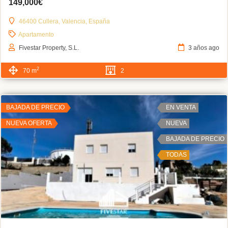
149,000€
46400 Cullera, Valencia, España
Apartamento
Fivestar Property, S.L.
3 años ago
2
70 m
2
BAJADA DE PRECIO
EN VENTA
NUEVA OFERTA
NUEVA
BAJADA DE PRECIO
TODAS