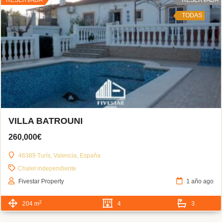
TODAS
VILLA BATROUNI
260,000€
46389 Turís, Valencia, España
Chalet independiente
Fivestar Property
1 año ago
2
204 m
4
3