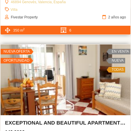
46894 Genovés, Valencia, España
Villa
Fivestar Property
2 años ago
2
350 m
6
NUEVA OFERTA
EN VENTA
OPORTUNIDAD
NUEVA
TODAS
EXCEPTIONAL AND BEAUTIFUL APARTMENT IN CULLERA