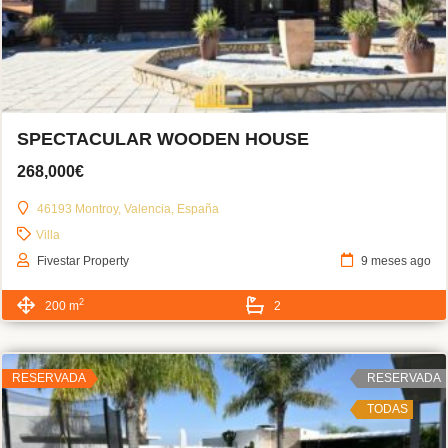
SPECTACULAR WOODEN HOUSE
268,000€
46193 Montroy, Valencia, España
Villa
Fivestar Property
9 meses ago
2
200 m
2
RESERVADA
RESERVADA
TODAS