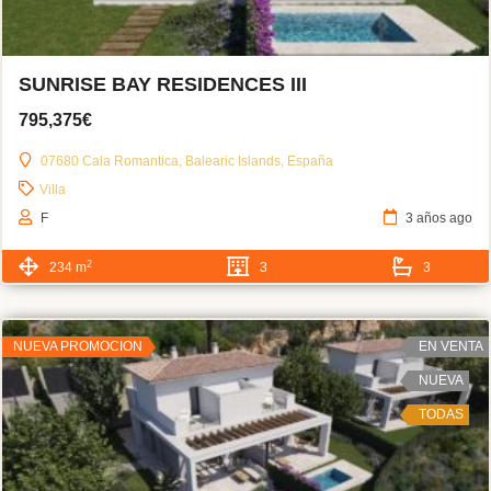
SUNRISE BAY RESIDENCES III
795,375€
07680 Cala Romantica, Balearic Islands, España
Villa
F
3 años ago
2
234 m
3
3
NUEVA PROMOCION
EN VENTA
NUEVA
TODAS