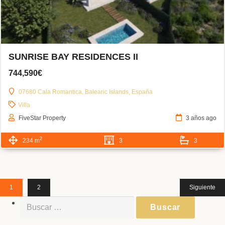
SUNRISE BAY RESIDENCES II
744,590€
07680 Cala Romantica, Balearic Islands, España
Villa
FiveStar Property
3 años ago
2
234 m
3
3
1
2
Siguiente
Buscar: