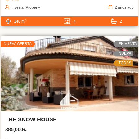
Fivestar Property
2 años ago
2
140 m
4
2
NUEVA OFERTA
EN VENTA
NUEVA
TODAS
THE SNOW HOUSE
385,000€