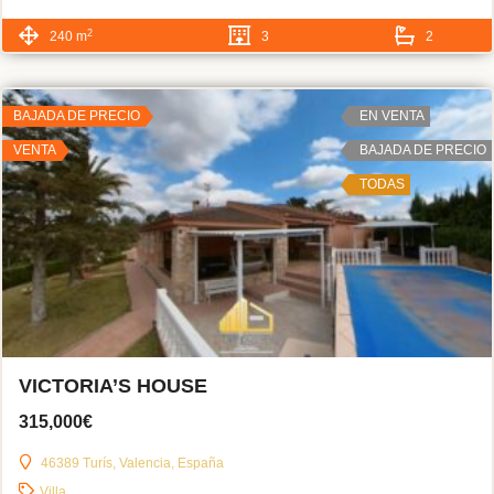
2
240 m
3
2
BAJADA DE PRECIO
EN VENTA
VENTA
BAJADA DE PRECIO
TODAS
VICTORIA’S HOUSE
315,000€
46389 Turís, Valencia, España
Villa