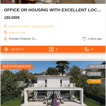
OFFICE OR HOUSING WITH EXCELLENT LOCATION
180,000€
46950 Chirivella, Valencia, España
Negocio
Piso
Fivestar Property, S.L.
3 años ago
2
101.87 m
3
2
NUEVA PROMOCION
EN VENTA
NUEVA
TODAS