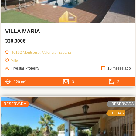
VILLA MARÍA
330,000€
46192 Montserrat, Valencia, España
Villa
Fivestar Property
10 meses ago
2
120 m
3
2
RESERVADA
RESERVADA
TODAS