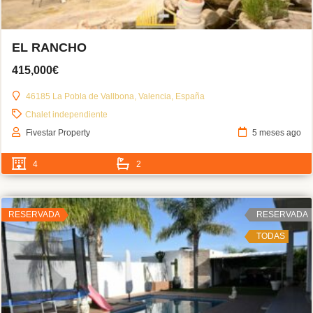
EL RANCHO
415,000€
46185 La Pobla de Vallbona, Valencia, España
Chalet independiente
Fivestar Property
5 meses ago
4
2
RESERVADA
RESERVADA
TODAS