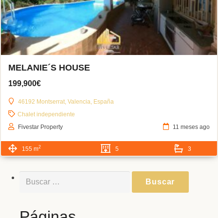
MELANIE´S HOUSE
199,900€
46192 Montserrat, Valencia, España
Chalet independiente
Fivestar Property
11 meses ago
2
155 m
5
3
Buscar:
Páginas