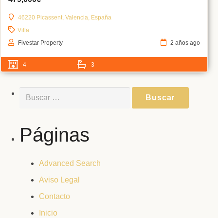
46220 Picassent, Valencia, España
Villa
Fivestar Property
2 años ago
4
3
Buscar:
Páginas
Advanced Search
Aviso Legal
Contacto
Inicio