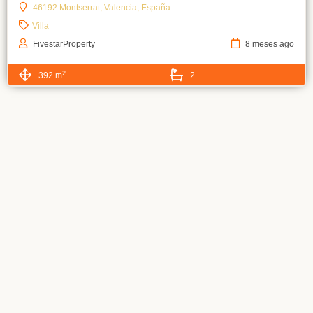
46192 Montserrat, Valencia, España
Villa
FivestarProperty
8 meses ago
2
392 m
2