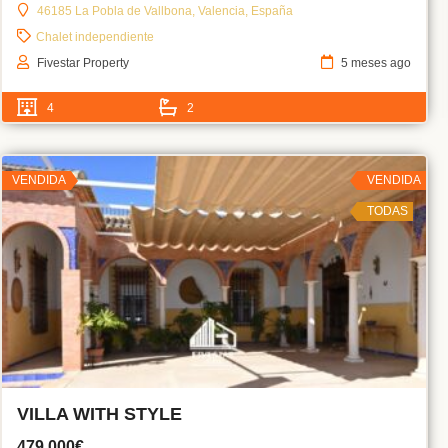
46185 La Pobla de Vallbona, Valencia, España
Chalet independiente
Fivestar Property
5 meses ago
4
2
VENDIDA
VENDIDA
TODAS
VILLA WITH STYLE
479,000€