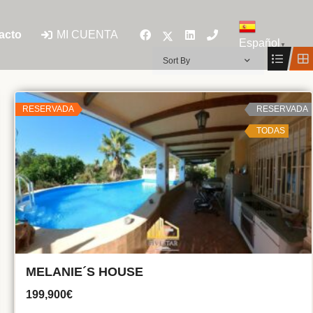
MI CUENTA
acto
Español
▼
Sort By
RESERVADA
RESERVADA
TODAS
MELANIE´S HOUSE
199,900€