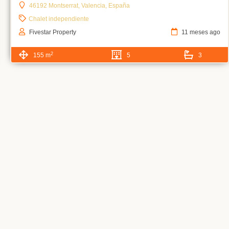
46192 Montserrat, Valencia, España
Chalet independiente
Fivestar Property
11 meses ago
2
155 m
5
3