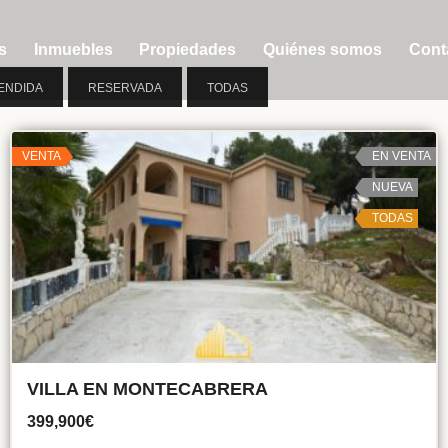
s
Inmuebles
Propiedades
Quiénes somos
Cont
ENDIDA
RESERVADA
TODAS
VENTA
EN VENTA
NUEVA
TODAS
VILLA EN MONTECABRERA
399,900€