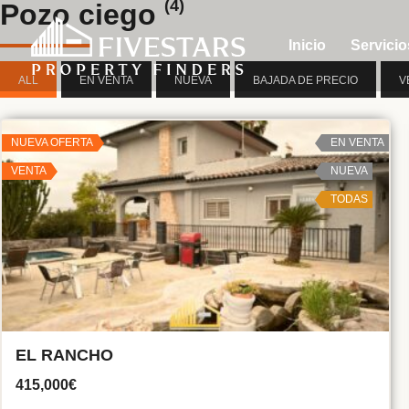
(4)
Pozo ciego
Inicio
Servicio
ALL
EN VENTA
NUEVA
BAJADA DE PRECIO
V
NUEVA OFERTA
EN VENTA
VENTA
NUEVA
TODAS
EL RANCHO
415,000€