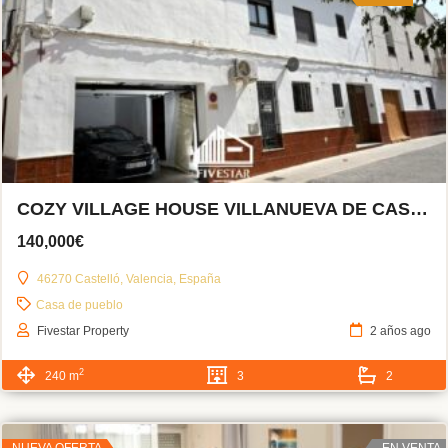
COZY VILLAGE HOUSE VILLANUEVA DE CASTELLÓN
140,000€
46270 Castelló, Valencia, España
Casa de pueblo
Fivestar Property
2 años ago
2
240 m
3
2
NUEVA OFERTA
EN VENTA