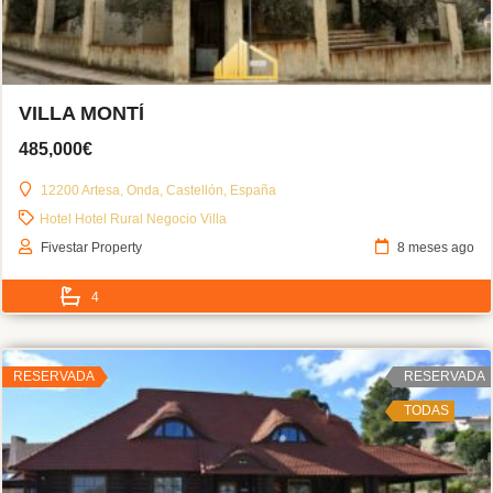
VILLA MONTÍ
485,000€
12200 Artesa, Onda, Castellón, España
Hotel
Hotel Rural
Negocio
Villa
Fivestar Property
8 meses ago
4
RESERVADA
RESERVADA
TODAS