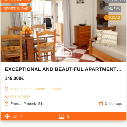
OPORTUNIDAD
NUEVA
TODAS
EXCEPTIONAL AND BEAUTIFUL APARTMENT IN CULLERA
149,000€
46400 Cullera, Valencia, España
Apartamento
Fivestar Property, S.L.
3 años ago
2
70 m
2