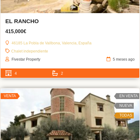
EL RANCHO
415,000€
46185 La Pobla de Vallbona, Valencia, España
Chalet independiente
Fivestar Property
5 meses ago
4
2
VENTA
EN VENTA
NUEVA
TODAS