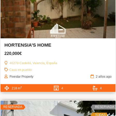
HORTENSIA’S HOME
220,000€
46270 Castelló, Valencia, España
Casa en pueblo
Fivestar Property
2 años ago
2
218 m
4
4
RESERVADA
RESERVADA
TODAS