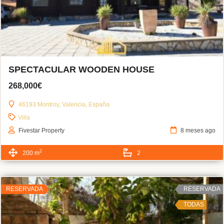
SPECTACULAR WOODEN HOUSE
268,000€
46193 Montroy, Valencia, España
Villa
Fivestar Property
8 meses ago
2
200 m
2
RESERVADA
RESERVADA
TODAS