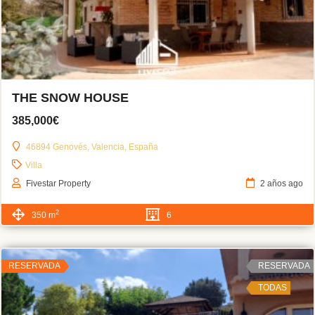
THE SNOW HOUSE
385,000€
46894 Genovés, Valencia, España
Villa
Fivestar Property
2 años ago
2
350 m
6
RESERVADA
RESERVADA
TODAS