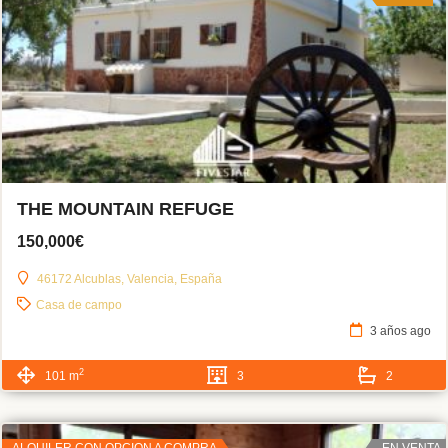
THE MOUNTAIN REFUGE
150,000€
46172 Alcublas, Valencia, España
Casa de campo
3 años ago
2
101 m
3
2
ALQUILER CON OPCION A COMPRA
EN VENTA