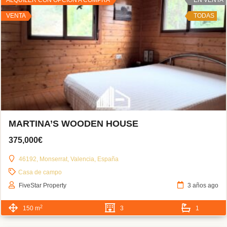
VENTA
TODAS
MARTINA’S WOODEN HOUSE
375,000€
46192, Monserrat, Valencia, España
Casa de campo
FiveStar Property
3 años ago
2
150 m
3
1