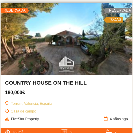
RESERVADA
RESERVADA
TODAS
COUNTRY HOUSE ON THE HILL
180,000€
Torrent, Valencia, España
Casa de campo
FiveStar Property
4 años ago
2
83 m
3
2