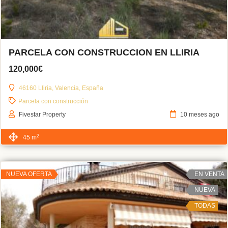
PARCELA CON CONSTRUCCION EN LLIRIA
120,000€
46160 Lliria, Valencia, España
Parcela con construcción
Fivestar Property
10 meses ago
2
45 m
NUEVA OFERTA
EN VENTA
NUEVA
TODAS