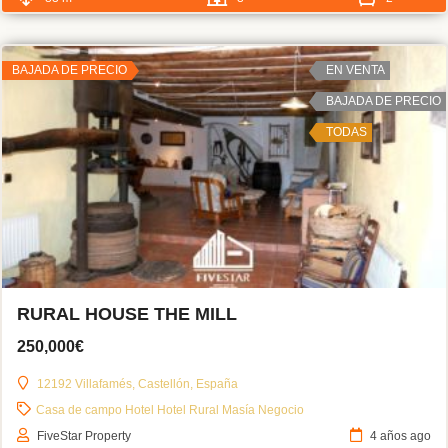
BAJADA DE PRECIO
EN VENTA
BAJADA DE PRECIO
TODAS
RURAL HOUSE THE MILL
250,000€
12192 Villafamés, Castellón, España
Casa de campo
Hotel
Hotel Rural
Masía
Negocio
FiveStar Property
4 años ago