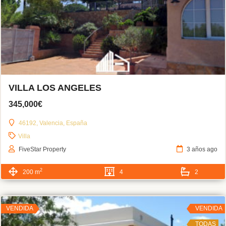
VILLA LOS ANGELES
345,000€
46192, Valencia, España
Villa
FiveStar Property
3 años ago
2
200 m
4
2
VENDIDA
VENDIDA
TODAS