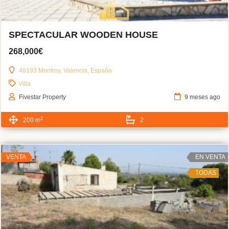
SPECTACULAR WOODEN HOUSE
268,000€
46193 Montroy, Valencia, España
Villa
Fivestar Property
9 meses ago
2
200 m
2
VENTA
EN VENTA
TODAS