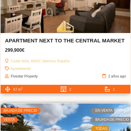
APARTMENT NEXT TO THE CENTRAL MARKET
299,900€
Ciutat Vella, 46001 Valencia, España
Apartamento
Fivestar Property
2 años ago
2
67 m
2
1
BAJADA DE PRECIO
EN VENTA
VENTA
BAJADA DE PRECIO
TODAS