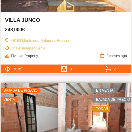
VILLA JUNCO
248,000€
46192 Montserrat, Valencia, España
Chalet independiente
Fivestar Property
2 meses ago
2
78 m
3
2
BAJADA DE PRECIO
EN VENTA
VENTA
BAJADA DE PRECIO
TODAS