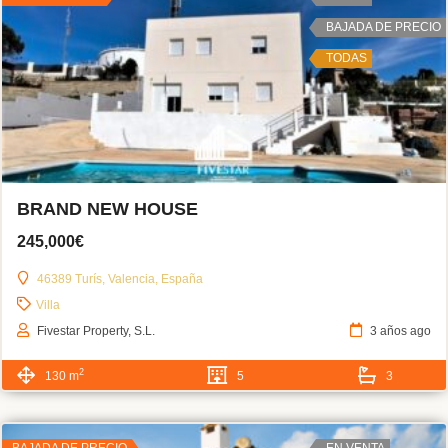
BAJADA DE PRECIO
TODAS
BRAND NEW HOUSE
245,000€
46389 Turís, Valencia, España
Villa
Fivestar Property, S.L.
3 años ago
2
130 m
5
3
BAJADA DE PRECIO
EN VENTA