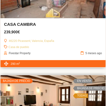
CASA CAMBRA
239,900€
46220 Picassent, Valencia, España
Casa de pueblo
Fivestar Property
5 meses ago
2
290 m
BAJADA DE PRECIO
EN VENTA
BAJADA DE PRECIO
TODAS