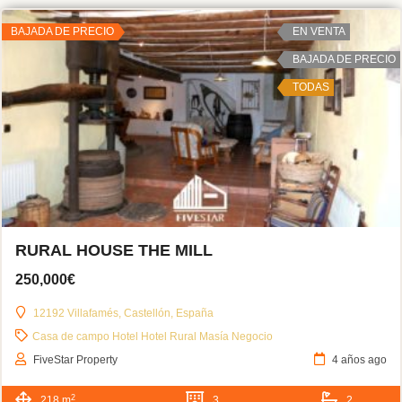
BAJADA DE PRECIO
EN VENTA
BAJADA DE PRECIO
TODAS
RURAL HOUSE THE MILL
250,000€
12192 Villafamés, Castellón, España
Casa de campo
Hotel
Hotel Rural
Masía
Negocio
FiveStar Property
4 años ago
2
218 m
3
2