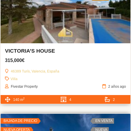
VICTORIA’S HOUSE
315,000€
46389 Turís, Valencia, España
Villa
Fivestar Property
2 años ago
2
140 m
4
2
BAJADA DE PRECIO
EN VENTA
NUEVA OFERTA
NUEVA