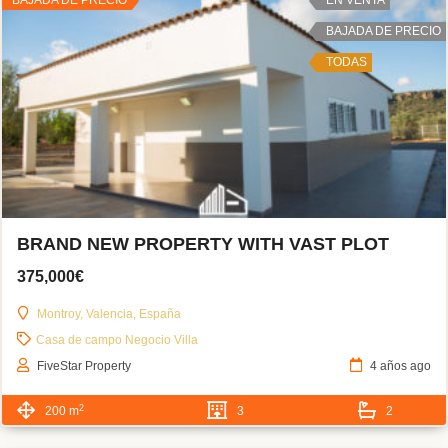
BAJADA DE PRECIO
TODAS
BRAND NEW PROPERTY WITH VAST PLOT
375,000€
Montroy, Valencia, España
Casa de campo
Negocio
Villa
FiveStar Property
4 años ago
2
200 m
3
2