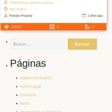
46960 Aldaya, Valencia, España
Atico Dúplex
Fivestar Property
2 años ago
2
120 m
3
3
Buscar:
Páginas
Advanced Search
Aviso Legal
Contacto
Inicio
Inversiones & negocios