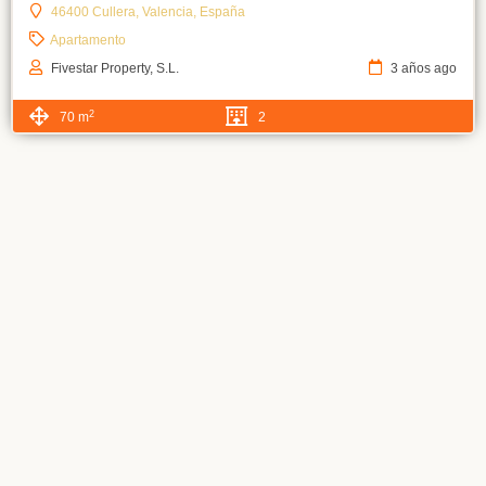
46400 Cullera, Valencia, España
Apartamento
Fivestar Property, S.L.
3 años ago
2
70 m
2