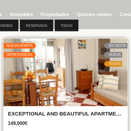
s
Inmuebles
Propiedades
Quiénes somos
Cont
ENDIDA
RESERVADA
TODAS
NUEVA OFERTA
EN VENTA
OPORTUNIDAD
NUEVA
TODAS
EXCEPTIONAL AND BEAUTIFUL APARTMENT IN CULLERA
149,000€