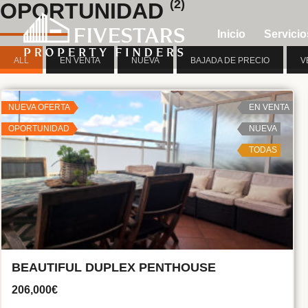
(2)
OPORTUNIDAD
Inicio
Servicio
ALL
EN VENTA
NUEVA
BAJADA DE PRECIO
V
NUEVA OFERTA
EN VENTA
OPORTUNIDAD
NUEVA
TODAS
BEAUTIFUL DUPLEX PENTHOUSE
206,000€