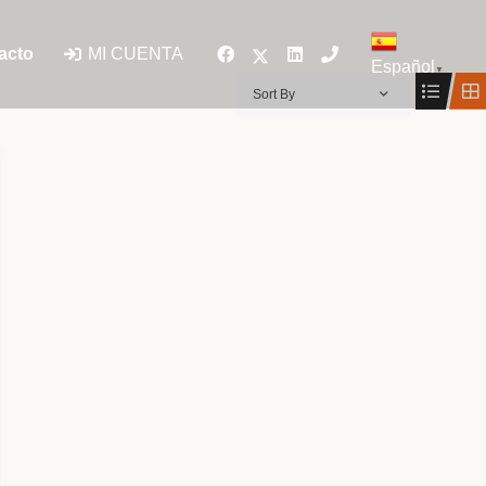
MI CUENTA
acto
Español
▼
Sort By