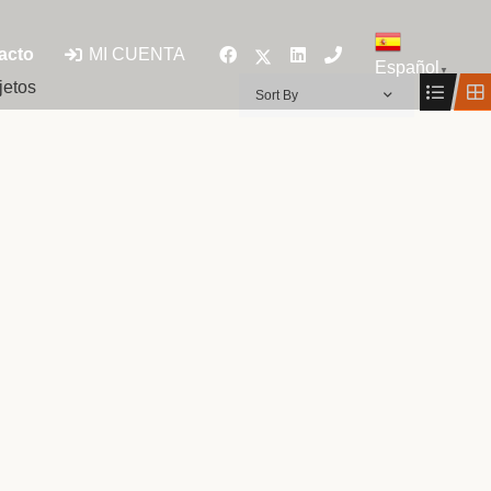
MI CUENTA
acto
Español
▼
jetos
Sort By