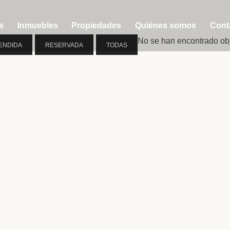
s
Inmuebles
Propiedades
Quiénes somos
Cont
No se han encontrado ob
ENDIDA
RESERVADA
TODAS