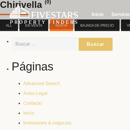
(0)
Chirivella
Inicio
Servicio
ALL
EN VENTA
NUEVA
BAJADA DE PRECIO
V
Buscar:
Páginas
Advanced Search
Aviso Legal
Contacto
Inicio
Inversiones & negocios