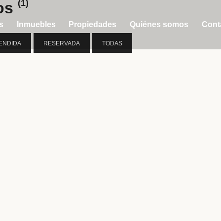
(1)
tos
s
Inmuebles
Propiedades
Quiénes somos
Cont
ENDIDA
RESERVADA
TODAS