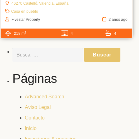
46270 Castelló, Valencia, España
Casa en pueblo
Fivestar Property
2 años ago
2
218 m
4
4
Buscar:
Páginas
Advanced Search
Aviso Legal
Contacto
Inicio
Inversiones & negocios