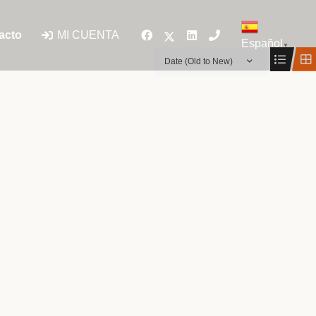
MI CUENTA
acto
Español
▼
Date (Old to New)