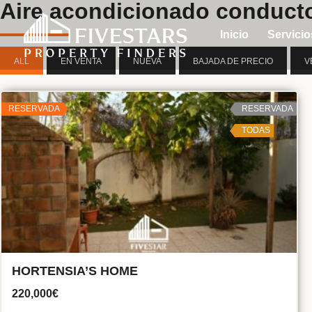
Aire acondicionado conduc
Inicio
Servicio
ALL
EN VENTA
NUEVA
BAJADA DE PRECIO
V
RESERVADA
RESERVADA
TODAS
HORTENSIA’S HOME
220,000€