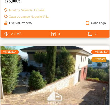
375,000€
Montroy, Valencia, España
Casa de campo
Negocio
Villa
FiveStar Property
4 años ago
2
200 m
3
2
VENDIDA
VENDIDA
TODAS