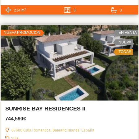
2
234 m
3
3
NUEVA PROMOCION
EN VENTA
NUEVA
TODAS
SUNRISE BAY RESIDENCES II
744,590€
07680 Cala Romantica, Balearic Islands, España
Villa