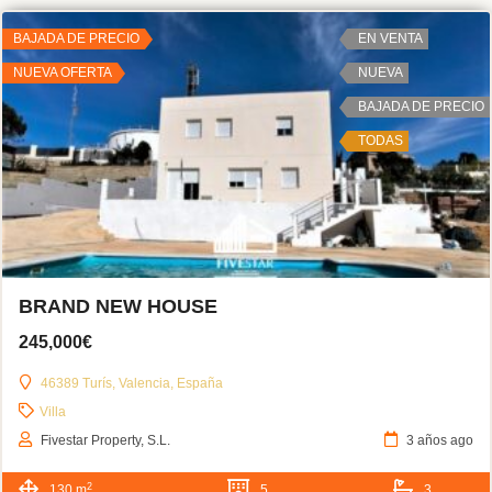
BAJADA DE PRECIO
EN VENTA
NUEVA OFERTA
NUEVA
BAJADA DE PRECIO
TODAS
BRAND NEW HOUSE
245,000€
46389 Turís, Valencia, España
Villa
Fivestar Property, S.L.
3 años ago
2
130 m
5
3