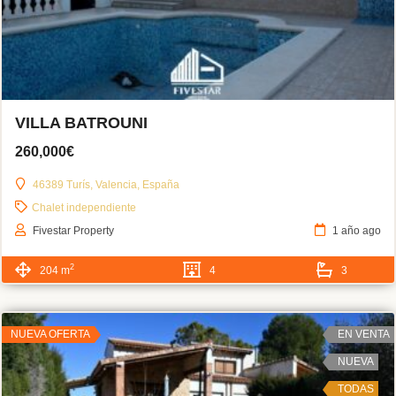
VILLA BATROUNI
260,000€
46389 Turís, Valencia, España
Chalet independiente
Fivestar Property
1 año ago
2
204 m
4
3
NUEVA OFERTA
EN VENTA
NUEVA
TODAS