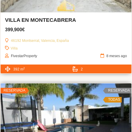
VILLA EN MONTECABRERA
399,900€
46192 Montserrat, Valencia, España
Villa
FivestarProperty
8 meses ago
2
392 m
2
RESERVADA
RESERVADA
TODAS