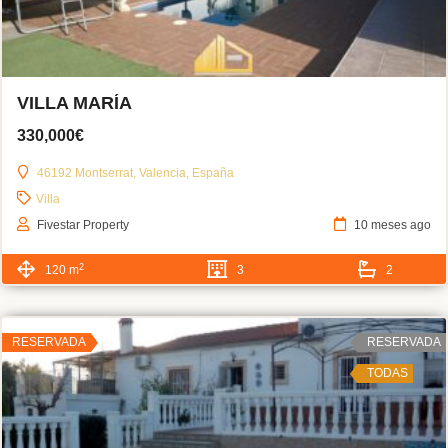
VILLA MARÍA
330,000€
46192 Montserrat, Valencia, España
Villa
Fivestar Property
10 meses ago
2
120 m
3
2
RESERVADA
RESERVADA
TODAS