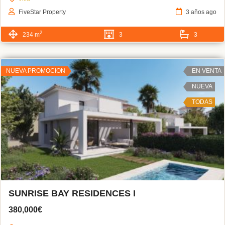
FiveStar Property
3 años ago
2
234 m
3
3
NUEVA PROMOCION
EN VENTA
NUEVA
TODAS
SUNRISE BAY RESIDENCES I
380,000€