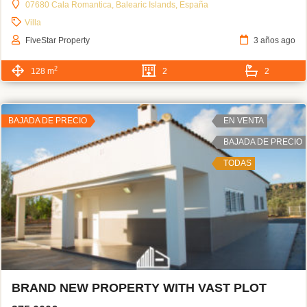
07680 Cala Romantica, Balearic Islands, España
Villa
FiveStar Property
3 años ago
2
128 m
2
2
BAJADA DE PRECIO
EN VENTA
BAJADA DE PRECIO
TODAS
BRAND NEW PROPERTY WITH VAST PLOT