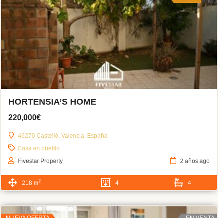
HORTENSIA’S HOME
220,000€
46270 Castelló, Valencia, España
Casa en pueblo
Fivestar Property
2 años ago
2
218 m
4
4
NUEVA OFERTA
EN VENTA