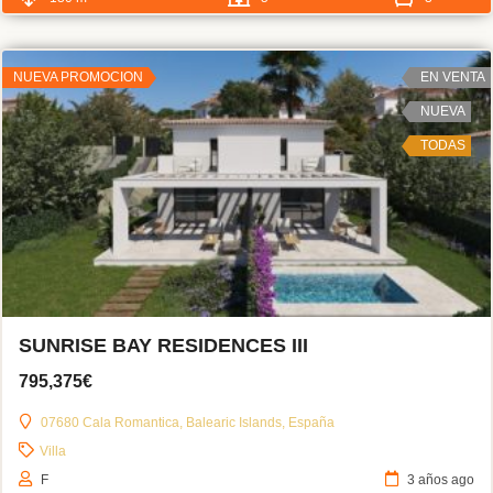
NUEVA PROMOCION
EN VENTA
NUEVA
TODAS
SUNRISE BAY RESIDENCES III
795,375€
07680 Cala Romantica, Balearic Islands, España
Villa
F
3 años ago