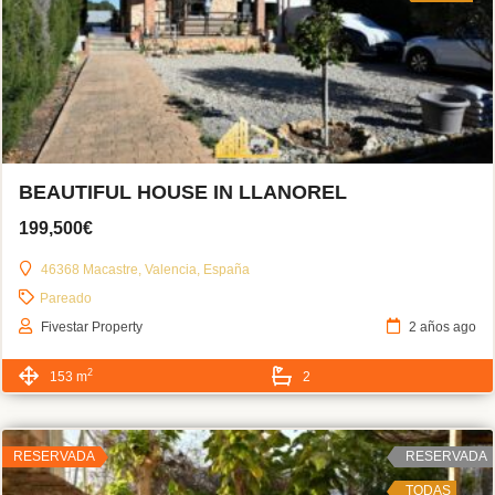
BEAUTIFUL HOUSE IN LLANOREL
199,500€
46368 Macastre, Valencia, España
Pareado
Fivestar Property
2 años ago
2
153 m
2
RESERVADA
RESERVADA
TODAS