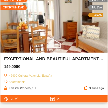
OPORTUNIDAD
NUEVA
TODAS
EXCEPTIONAL AND BEAUTIFUL APARTMENT IN CULLERA
149,000€
46400 Cullera, Valencia, España
Apartamento
Fivestar Property, S.L.
3 años ago
2
70 m
2