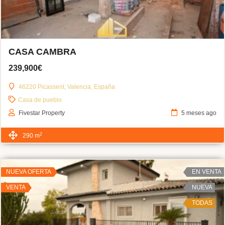
CASA CAMBRA
239,900€
46220 Picassent, Valencia, España
Casa de pueblo
Fivestar Property
5 meses ago
2
290 m
NUEVA OFERTA
EN VENTA
VENTA
NUEVA
TODAS