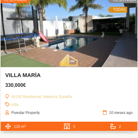
TODAS
VILLA MARÍA
330,000€
46192 Montserrat, Valencia, España
Villa
Fivestar Property
10 meses ago
2
120 m
3
2