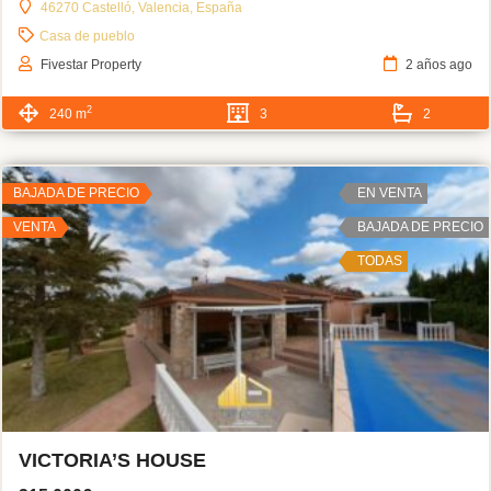
46270 Castelló, Valencia, España
Casa de pueblo
Fivestar Property
2 años ago
2
240 m
3
2
BAJADA DE PRECIO
EN VENTA
VENTA
BAJADA DE PRECIO
TODAS
VICTORIA’S HOUSE