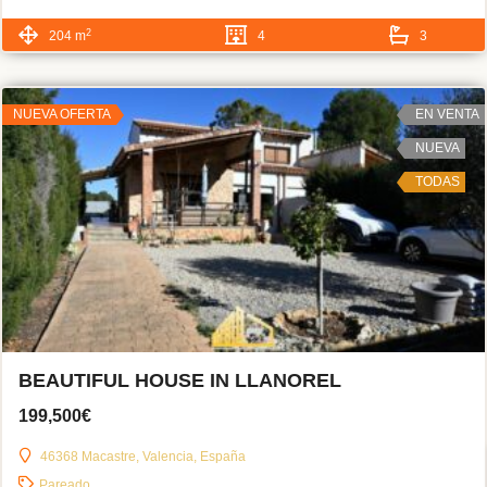
2
204 m
4
3
NUEVA OFERTA
EN VENTA
NUEVA
TODAS
BEAUTIFUL HOUSE IN LLANOREL
199,500€
46368 Macastre, Valencia, España
Pareado