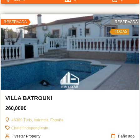
RESERVADA
RESERVADA
TODAS
VILLA BATROUNI
260,000€
46389 Turís, Valencia, España
Chalet independiente
Fivestar Property
1 año ago