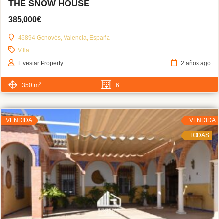
THE SNOW HOUSE
385,000€
46894 Genovés, Valencia, España
Villa
Fivestar Property
2 años ago
2
350 m
6
VENDIDA
VENDIDA
TODAS