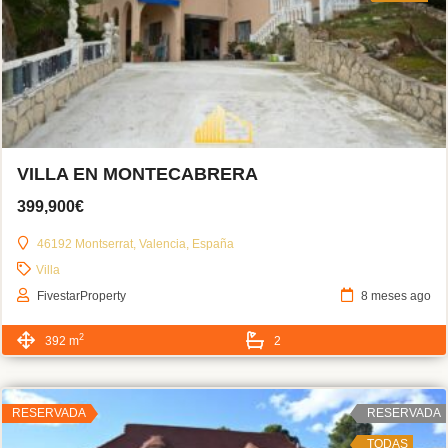
VILLA EN MONTECABRERA
399,900€
46192 Montserrat, Valencia, España
Villa
FivestarProperty
8 meses ago
2
392 m
2
RESERVADA
RESERVADA
TODAS