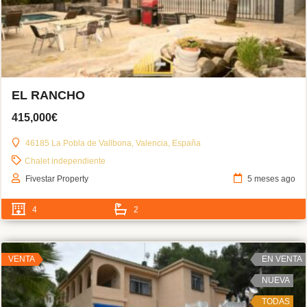
EL RANCHO
415,000€
46185 La Pobla de Vallbona, Valencia, España
Chalet independiente
Fivestar Property
5 meses ago
4
2
VENTA
EN VENTA
NUEVA
TODAS