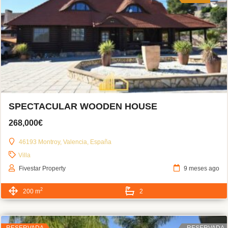
SPECTACULAR WOODEN HOUSE
268,000€
46193 Montroy, Valencia, España
Villa
Fivestar Property
9 meses ago
2
200 m
2
RESERVADA
RESERVADA