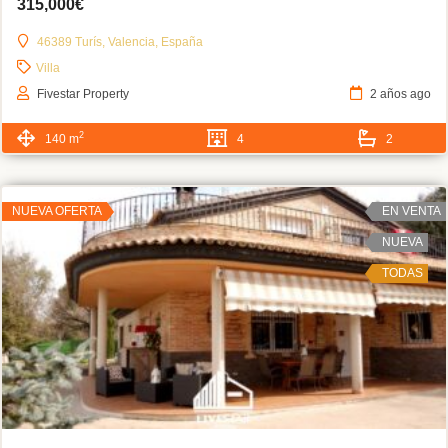
315,000€
46389 Turís, Valencia, España
Villa
Fivestar Property
2 años ago
2
140 m
4
2
NUEVA OFERTA
EN VENTA
NUEVA
TODAS