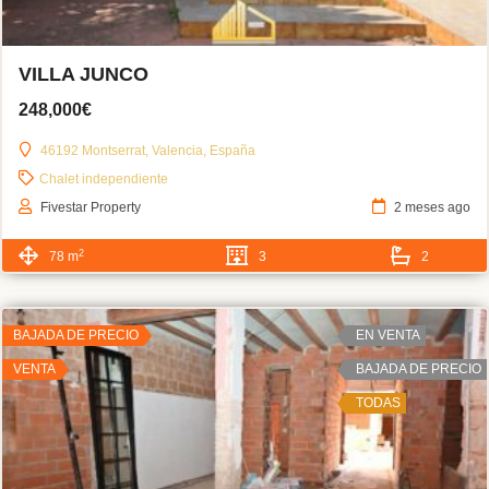
VILLA JUNCO
248,000€
46192 Montserrat, Valencia, España
Chalet independiente
Fivestar Property
2 meses ago
2
78 m
3
2
BAJADA DE PRECIO
EN VENTA
VENTA
BAJADA DE PRECIO
TODAS