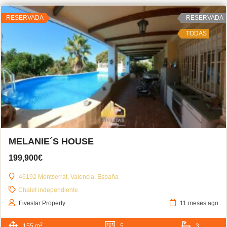
RESERVADA
RESERVADA
TODAS
MELANIE´S HOUSE
199,900€
46192 Montserrat, Valencia, España
Chalet independiente
Fivestar Property
11 meses ago
2
155 m
5
3