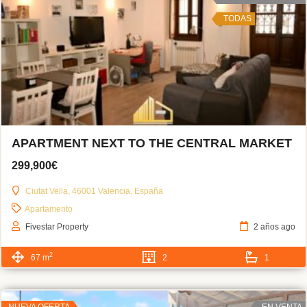
TODAS
APARTMENT NEXT TO THE CENTRAL MARKET
299,900€
Ciutat Vella, 46001 Valencia, España
Apartamento
Fivestar Property
2 años ago
2
67 m
2
1
NUEVA OFERTA
EN VENTA