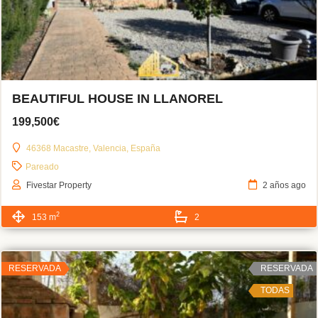
BEAUTIFUL HOUSE IN LLANOREL
199,500€
46368 Macastre, Valencia, España
Pareado
Fivestar Property
2 años ago
2
153 m
2
RESERVADA
RESERVADA
TODAS