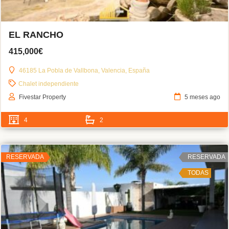
EL RANCHO
415,000€
46185 La Pobla de Vallbona, Valencia, España
Chalet independiente
Fivestar Property
5 meses ago
4
2
RESERVADA
RESERVADA
TODAS