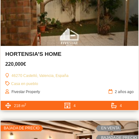
HORTENSIA’S HOME
220,000€
46270 Castelló, Valencia, España
Casa en pueblo
Fivestar Property
2 años ago
2
218 m
4
4
BAJADA DE PRECIO
EN VENTA
BAJADA DE PRECIO