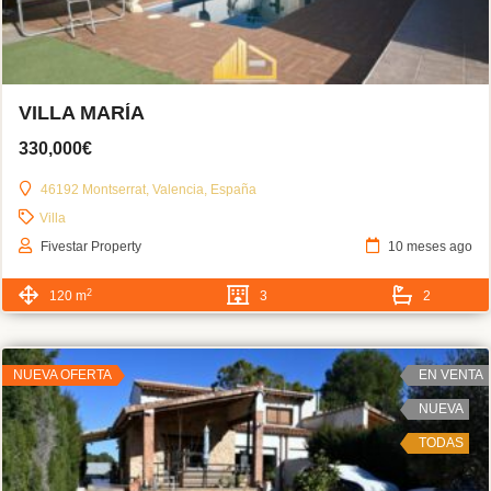
VILLA MARÍA
330,000€
46192 Montserrat, Valencia, España
Villa
Fivestar Property
10 meses ago
2
120 m
3
2
NUEVA OFERTA
EN VENTA
NUEVA
TODAS