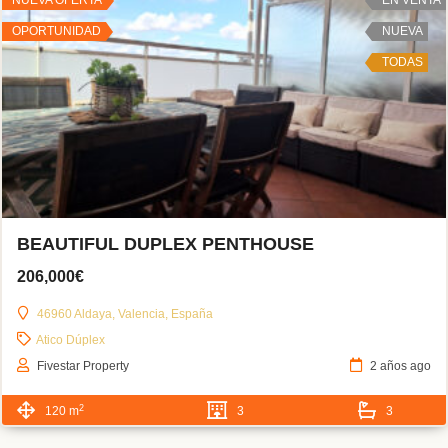
OPORTUNIDAD
NUEVA
TODAS
BEAUTIFUL DUPLEX PENTHOUSE
206,000€
46960 Aldaya, Valencia, España
Atico Dúplex
Fivestar Property
2 años ago
2
120 m
3
3