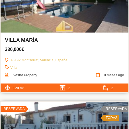
VILLA MARÍA
330,000€
46192 Montserrat, Valencia, España
Villa
Fivestar Property
10 meses ago
2
120 m
3
2
RESERVADA
RESERVADA
TODAS