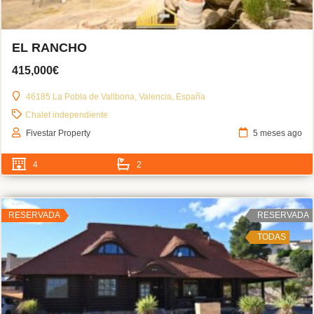
EL RANCHO
415,000€
46185 La Pobla de Vallbona, Valencia, España
Chalet independiente
Fivestar Property
5 meses ago
4
2
RESERVADA
RESERVADA
TODAS