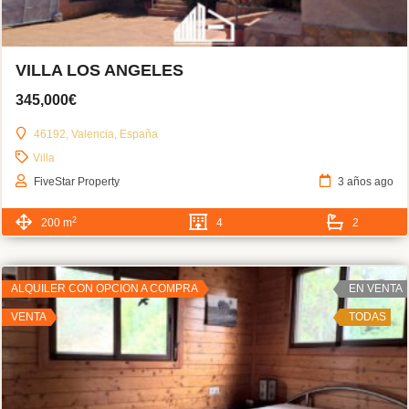
VILLA LOS ANGELES
345,000€
46192, Valencia, España
Villa
FiveStar Property
3 años ago
2
200 m
4
2
ALQUILER CON OPCION A COMPRA
EN VENTA
VENTA
TODAS