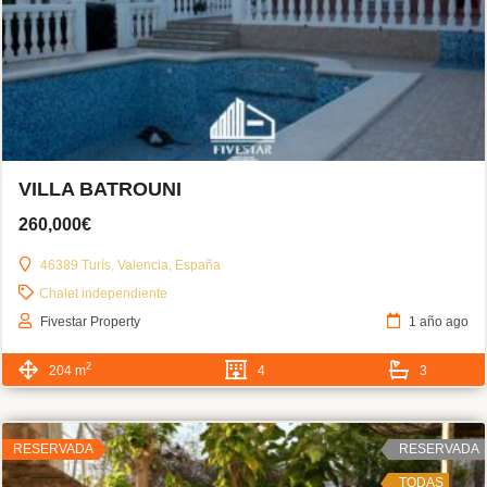
VILLA BATROUNI
260,000€
46389 Turís, Valencia, España
Chalet independiente
Fivestar Property
1 año ago
2
204 m
4
3
RESERVADA
RESERVADA
TODAS