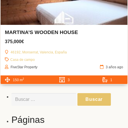
MARTINA’S WOODEN HOUSE
375,000€
46192, Monserrat, Valencia, España
Casa de campo
FiveStar Property
3 años ago
2
150 m
3
1
Buscar:
Páginas