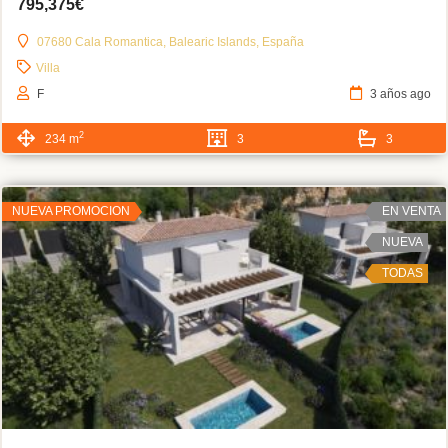
795,375€
07680 Cala Romantica, Balearic Islands, España
Villa
F
3 años ago
2
234 m
3
3
NUEVA PROMOCION
EN VENTA
NUEVA
TODAS