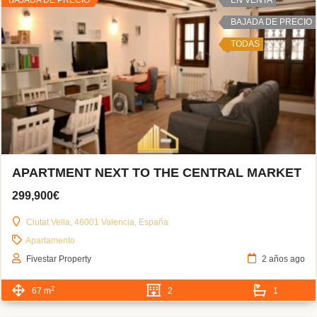
BAJADA DE PRECIO
TODAS
APARTMENT NEXT TO THE CENTRAL MARKET
299,900€
Ciutat Vella, 46001 Valencia, España
Apartamento
Fivestar Property
2 años ago
2
67 m
2
1