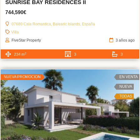
SUNRISE BAY RESIDENCES II
744,590€
07680 Cala Romantica, Balearic Islands, España
Villa
FiveStar Property
3 años ago
2
234 m
3
3
NUEVA PROMOCION
EN VENTA
NUEVA
TODAS