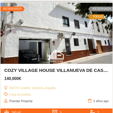
RESERVADA
RESERVADA
TODAS
COZY VILLAGE HOUSE VILLANUEVA DE CASTELLÓN
140,000€
46270 Castelló, Valencia, España
Casa de pueblo
Fivestar Property
2 años ago
2
240 m
3
2