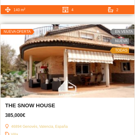
2
140 m
4
2
NUEVA OFERTA
EN VENTA
NUEVA
TODAS
THE SNOW HOUSE
385,000€
46894 Genovés, Valencia, España
Villa