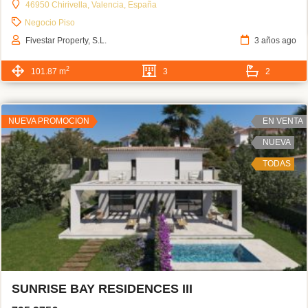
46950 Chirivella, Valencia, España
Negocio
Piso
Fivestar Property, S.L.
3 años ago
2
101.87 m
3
2
NUEVA PROMOCION
EN VENTA
NUEVA
TODAS
SUNRISE BAY RESIDENCES III