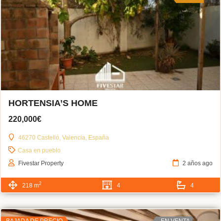
HORTENSIA’S HOME
220,000€
46270 Castelló, Valencia, España
Casa en pueblo
Fivestar Property
2 años ago
2
218 m
4
4
BAJADA DE PRECIO
EN VENTA