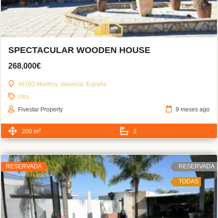
SPECTACULAR WOODEN HOUSE
268,000€
46193 Montroy, Valencia, España
Villa
Fivestar Property
9 meses ago
2
200 m
2
RESERVADA
RESERVADA
TODAS