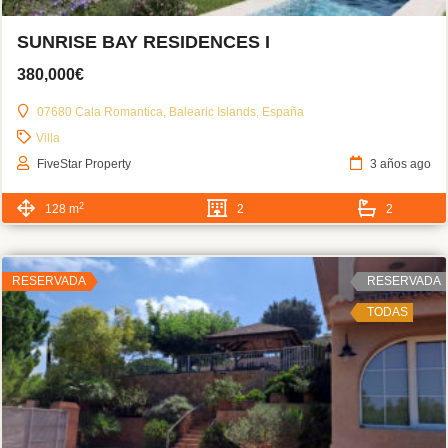
SUNRISE BAY RESIDENCES I
380,000€
07680 Cala Romantica, Balearic Islands, España
Villa
FiveStar Property
3 años ago
2
128 m
2
2
RESERVADA
RESERVADA
TODAS