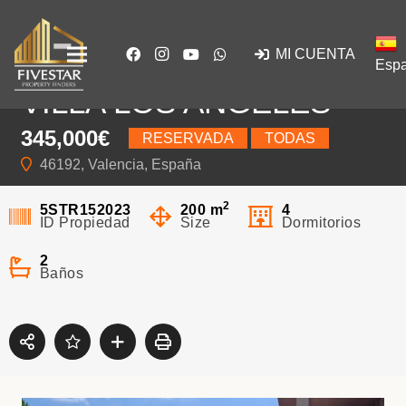
MI CUENTA
Espa
VILLA LOS ANGELES
345,000€
RESERVADA
TODAS
46192, Valencia, España
2
5STR152023
200
m
4
ID Propiedad
Size
Dormitorios
2
Baños