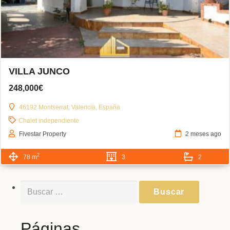
VILLA JUNCO
248,000€
46192 Montserrat, Valencia, España
Chalet independiente
Fivestar Property
2 meses ago
2
78 m
3
2
Buscar:
Páginas