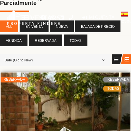
Parcialmente
MI CUENTA
Espa
ALL
EN VENTA
NUEVA
BAJADA DE PRECIO
VENDIDA
RESERVADA
TODAS
Date (Old to New)
RESERVADA
RESERVADA
TODAS