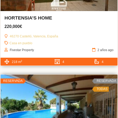
HORTENSIA’S HOME
220,000€
46270 Castelló, Valencia, España
Casa en pueblo
Fivestar Property
2 años ago
2
218 m
4
4
RESERVADA
RESERVADA
TODAS