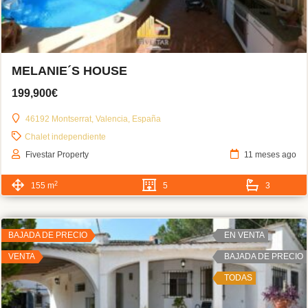
MELANIE´S HOUSE
199,900€
46192 Montserrat, Valencia, España
Chalet independiente
Fivestar Property
11 meses ago
2
155 m
5
3
BAJADA DE PRECIO
EN VENTA
VENTA
BAJADA DE PRECIO
TODAS