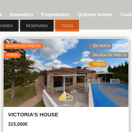
s
Inmuebles
Propiedades
Quiénes somos
Cont
ENDIDA
RESERVADA
TODAS
BAJADA DE PRECIO
EN VENTA
VENTA
BAJADA DE PRECIO
TODAS
VICTORIA’S HOUSE
315,000€