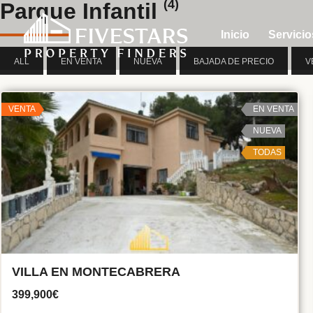
(4)
Parque Infantil
Inicio
Servicio
ALL
EN VENTA
NUEVA
BAJADA DE PRECIO
V
VENTA
EN VENTA
NUEVA
TODAS
VILLA EN MONTECABRERA
399,900€