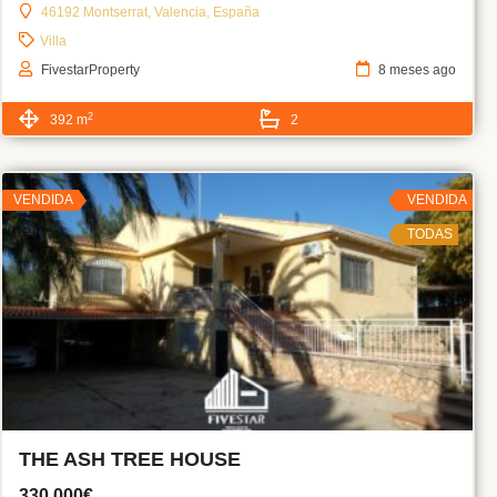
46192 Montserrat, Valencia, España
Villa
FivestarProperty
8 meses ago
2
392 m
2
VENDIDA
VENDIDA
TODAS
THE ASH TREE HOUSE
330,000€