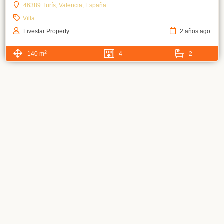
46389 Turís, Valencia, España
Villa
Fivestar Property
2 años ago
2
140 m
4
2