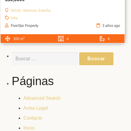
46192, Valencia, España
Villa
FiveStar Property
3 años ago
2
300 m
4
4
Buscar:
Páginas
Advanced Search
Aviso Legal
Contacto
Inicio