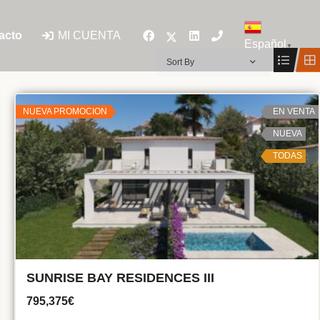
MI CUENTA
acto
Español
▼
Sort By
NUEVA PROMOCION
EN VENTA
NUEVA
TODAS
SUNRISE BAY RESIDENCES III
795,375€