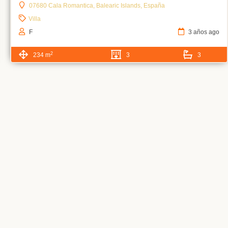
07680 Cala Romantica, Balearic Islands, España
Villa
F
3 años ago
2
234 m
3
3