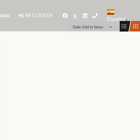
MI CUENTA
acto
Español
▼
Date (Old to New)