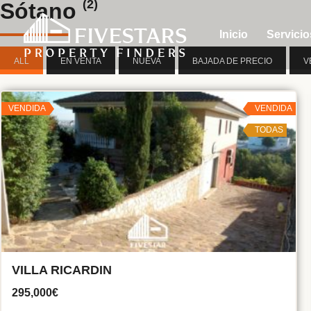
(2)
Sótano
Inicio
Servicio
ALL
EN VENTA
NUEVA
BAJADA DE PRECIO
V
VENDIDA
VENDIDA
TODAS
VILLA RICARDIN
295,000€