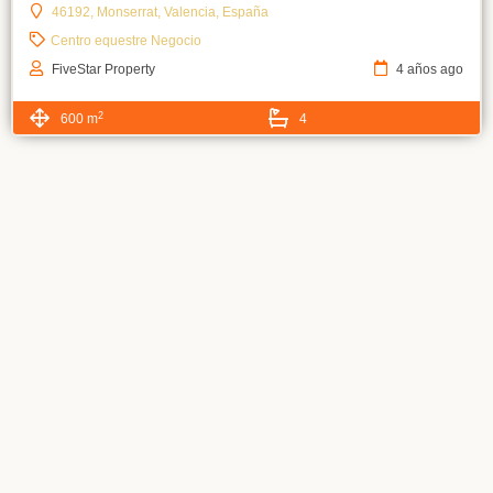
46192, Monserrat, Valencia, España
Centro equestre
Negocio
FiveStar Property
4 años ago
2
600 m
4