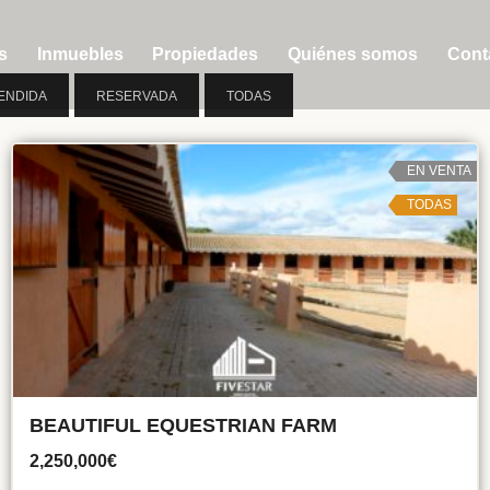
s
Inmuebles
Propiedades
Quiénes somos
Cont
ENDIDA
RESERVADA
TODAS
EN VENTA
TODAS
BEAUTIFUL EQUESTRIAN FARM
2,250,000€