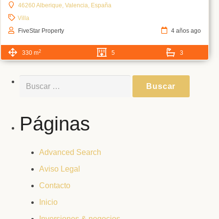
46260 Alberique, Valencia, España
Villa
FiveStar Property
4 años ago
2
330 m
5
3
Buscar:
Páginas
Advanced Search
Aviso Legal
Contacto
Inicio
Inversiones & negocios