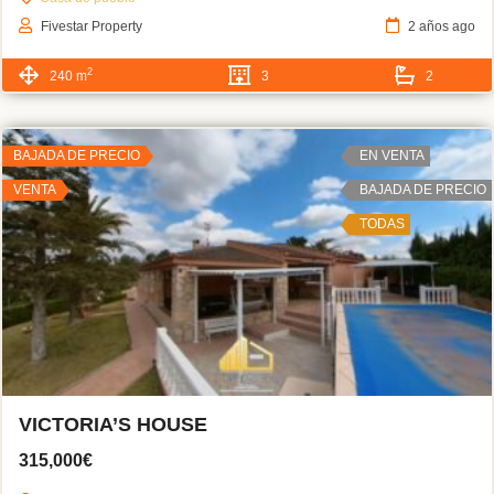
Fivestar Property
2 años ago
2
240 m
3
2
BAJADA DE PRECIO
EN VENTA
VENTA
BAJADA DE PRECIO
TODAS
VICTORIA’S HOUSE
315,000€