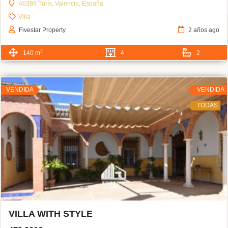
46389 Turís, Valencia, España
Villa
Fivestar Property
2 años ago
2
140 m
4
2
VENDIDA
VENDIDA
TODAS
VILLA WITH STYLE