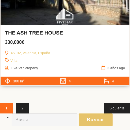
THE ASH TREE HOUSE
330,000€
46192, Valencia, España
Villa
FiveStar Property
3 años ago
2
300 m
4
4
1
2
Siguiente
Buscar: