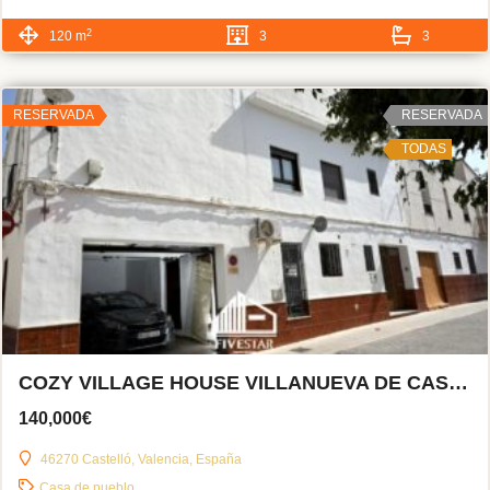
2
120 m
3
3
RESERVADA
RESERVADA
TODAS
COZY VILLAGE HOUSE VILLANUEVA DE CASTELLÓN
140,000€
46270 Castelló, Valencia, España
Casa de pueblo