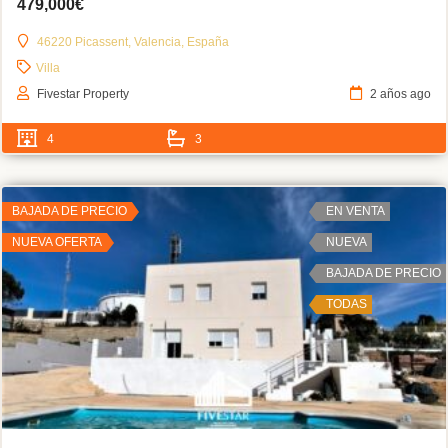
479,000€
46220 Picassent, Valencia, España
Villa
Fivestar Property
2 años ago
4
3
BAJADA DE PRECIO
EN VENTA
NUEVA OFERTA
NUEVA
BAJADA DE PRECIO
TODAS