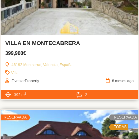
VILLA EN MONTECABRERA
399,900€
46192 Montserrat, Valencia, España
Villa
FivestarProperty
8 meses ago
2
392 m
2
RESERVADA
RESERVADA
TODAS