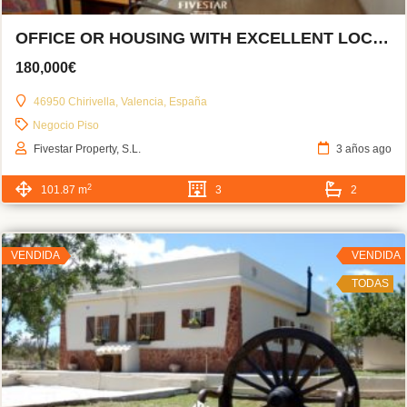
OFFICE OR HOUSING WITH EXCELLENT LOCATION
180,000€
46950 Chirivella, Valencia, España
Negocio
Piso
Fivestar Property, S.L.
3 años ago
2
101.87 m
3
2
VENDIDA
VENDIDA
TODAS