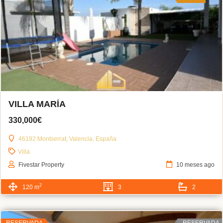
VILLA MARÍA
330,000€
46192 Montserrat, Valencia, España
Villa
Fivestar Property
10 meses ago
2
120 m
3
2
RESERVADA
RESERVADA