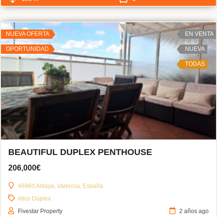
NUEVA OFERTA
EN VENTA
OPORTUNIDAD
NUEVA
TODAS
BEAUTIFUL DUPLEX PENTHOUSE
206,000€
46960 Aldaya, Valencia, España
Atico Dúplex
Fivestar Property
2 años ago