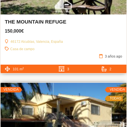
THE MOUNTAIN REFUGE
150,000€
46172 Alcublas, Valencia, España
Casa de campo
3 años ago
2
101 m
3
2
VENDIDA
VENDIDA
TODAS