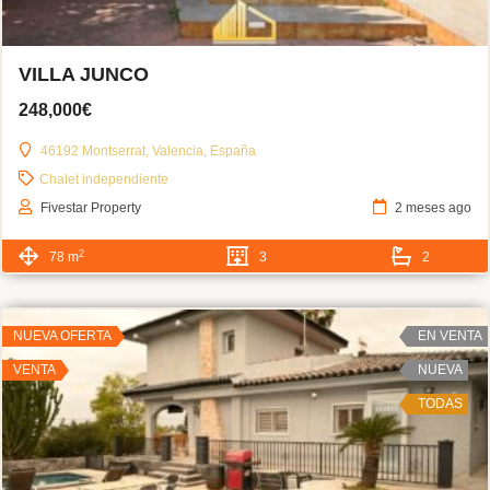
VILLA JUNCO
248,000€
46192 Montserrat, Valencia, España
Chalet independiente
Fivestar Property
2 meses ago
2
78 m
3
2
NUEVA OFERTA
EN VENTA
VENTA
NUEVA
TODAS