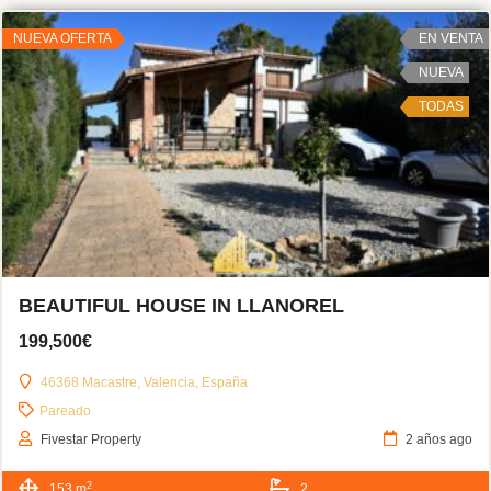
NUEVA OFERTA
EN VENTA
NUEVA
TODAS
BEAUTIFUL HOUSE IN LLANOREL
199,500€
46368 Macastre, Valencia, España
Pareado
Fivestar Property
2 años ago
2
153 m
2