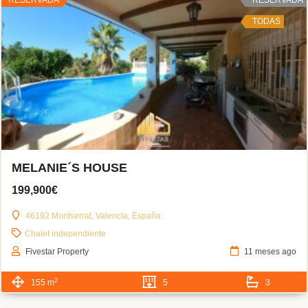
TODAS
MELANIE´S HOUSE
199,900€
46192 Montserrat, Valencia, España
Chalet independiente
Fivestar Property
11 meses ago
2
155 m
5
3