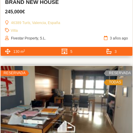
BRAND NEW HOUSE
245,000€
46389 Turís, Valencia, España
Villa
Fivestar Property, S.L.
3 años ago
2
130 m
5
3
RESERVADA
RESERVADA
TODAS