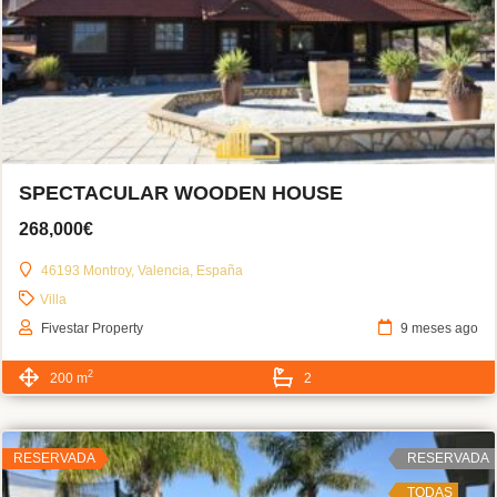
SPECTACULAR WOODEN HOUSE
268,000€
46193 Montroy, Valencia, España
Villa
Fivestar Property
9 meses ago
2
200 m
2
RESERVADA
RESERVADA
TODAS