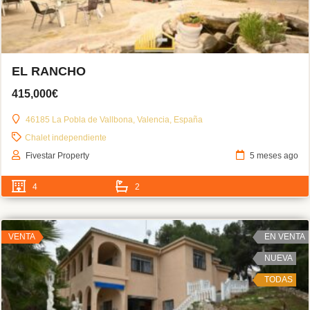
EL RANCHO
415,000€
46185 La Pobla de Vallbona, Valencia, España
Chalet independiente
Fivestar Property
5 meses ago
4
2
VENTA
EN VENTA
NUEVA
TODAS