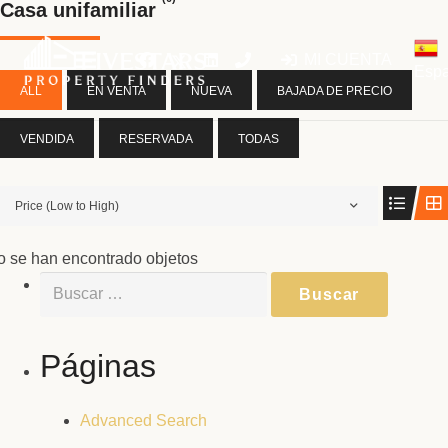
Casa unifamiliar
MI CUENTA
Espa
ALL
EN VENTA
NUEVA
BAJADA DE PRECIO
VENDIDA
RESERVADA
TODAS
Price (Low to High)
o se han encontrado objetos
Buscar:
Páginas
Advanced Search