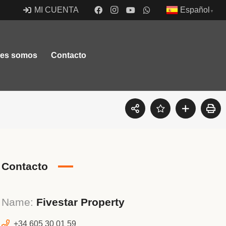
Español
MI CUENTA
▼
nes somos
Contacto
46192 Montserrat, Valencia, España
Contacto
Name:
Fivestar Property
+34 605 30 01 59