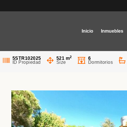
EL TORREÓN
Inicio
Inmuebles
468,000€
EN VENTA
NUEVA
BAJADA D
2
5STR102025
521
m
6
ID Propiedad
Size
Dormitorios