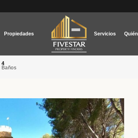
Propiedades
Servicios
Quié
E PRECIO
TODAS
4
Baños