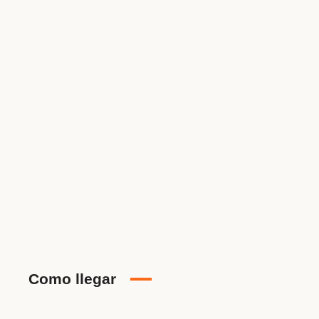
ID Propiedad
5STR102025
Precio
468,000€
Tipo de Propiedad
Villa
Property status
EN VENTA, NUEVA,
BAJADA DE PRECIO, TODAS
Habitaciones
6
Dormitorios
6
Como llegar